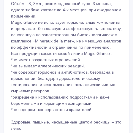
Magic Glance не использует гормональные компоненты
и предлагает безопасную и эффективную альтернативу,
основанную на запатентованном биотехнологическом
комплексе «Mineraux de la mer», не имеющую аналогов
по эффективности и ограничений по применению.
Вся продукция косметической линии Magic Glance :
*не имеет возрастных ограничений.
*не вызывает аллергических реакций.
*не содержит гормонов и антибиотиков, безопасна в
применении, благодаря дерматологическому
тестированию и использованию экологически чистых
сырьевых ресурсов.
*разрешена к использованию подростками и даже
беременными и кормящими женщинами.
*не содержит консервантов и красителей.
Здоровые, пышные, насыщенные цветом ресницы – это
легко!
После 6-8 недель применения Ваши ресницы будут
выглядеть гуще, длиннее, ярче и никакой аллергии!
8-707-80-42-422, 8-7172-69-53-66, 8-705-739-1212,