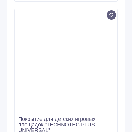
10/03/2026 12:46
Прочее для ремонта и строительства
Казахстан, Астана
Copyright © 2009-2026 Интернет - рынок. All rights reserved.
Информация на Интернет - рынок предоставляется
пользователями и предназначена для общественного
использования. Пользователи, опубликовавшие информацию,
несут ответственность за ее содержимое. Сайта Интернет -
рынок только хранит и распространяет информацию
пользователей и не несет ответственность за ее содержимое.
Мы не продаем и не предоставляем во временное
пользование частную информацию зарегистрированных
пользователей Интернет - рынок третьим лицам. Но мы можем