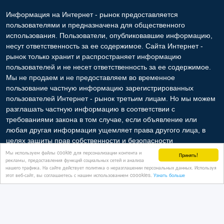
Информация на Интернет - рынок предоставляется
пользователями и предназначена для общественного
использования. Пользователи, опубликовавшие информацию,
несут ответственность за ее содержимое. Сайта Интернет -
рынок только хранит и распространяет информацию
пользователей и не несет ответственность за ее содержимое.
Мы не продаем и не предоставляем во временное
пользование частную информацию зарегистрированных
пользователей Интернет - рынок третьим лицам. Но мы можем
разглашать частную информацию в соответствии с
требованиями закона в том случае, если объявление или
любая другая информация ущемляет права другого лица, в
целях защиты прав собственности и безопасности
пользователей. Мы также не отвечаем за правила
Мы используем файлы cookie для персонализации контента и
Принять!
рекламы, предоставления функций социальных сетей и анализа
конфиденциальности сайтов, на которые ссылается Интернет -
нашего трафика. На сайте действует политика о неразглашении персональных данных. Используя
рынок. На некоторых страницах нашего сайта представлена
этот веб-сайт, вы соглашаетесь с нашим использованием coookies.
Узнать больше
реклама Google Adsense Advertising Network. Чтобы узнать
подробней о правилах конфиденциальности Google
нажмите
тут
.