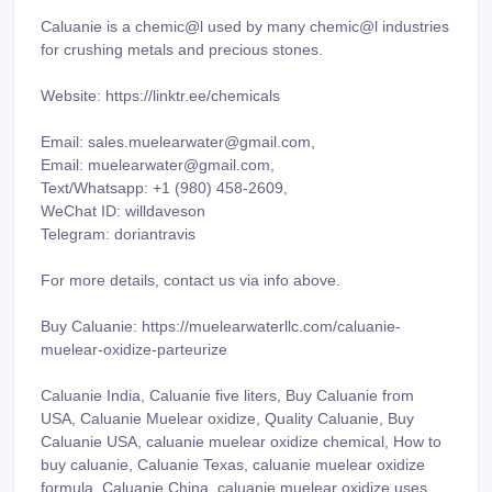
Caluanie is a chemic@l used by many chemic@l industries
for crushing metals and precious stones.
Website: https://linktr.ee/chemicals
Email: sales.muelearwater@gmail.com,
Email: muelearwater@gmail.com,
Text/Whatsapp: +1 (980) 458-2609‬,
WeChat ID: willdaveson
Telegram: doriantravis
For more details, contact us via info above.
Buy Caluanie: https://muelearwaterllc.com/caluanie-
muelear-oxidize-parteurize
Caluanie India, Caluanie five liters, Buy Caluanie from
USA, Caluanie Muelear oxidize, Quality Caluanie, Buy
Caluanie USA, caluanie muelear oxidize chemical, How to
buy caluanie, Caluanie Texas, caluanie muelear oxidize
formula, Caluanie China, caluanie muelear oxidize uses,