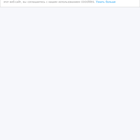
этот веб-сайт, вы соглашаетесь с нашим использованием coookies.
Узнать больше
Синтетическое компрессорное масло
Aimol Airtech PAO 46
02/03/2026 08:28
Смазочные материалы
Казахстан, Астана
Copyright © 2009-2026 Интернет - рынок. All rights reserved.
Информация на Интернет - рынок предоставляется
пользователями и предназначена для общественного
использования. Пользователи, опубликовавшие информацию,