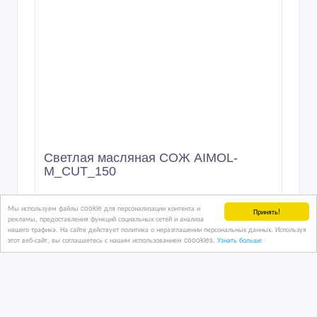
Светлая масляная СОЖ AIMOL-
M_CUT_150
Мы используем файлы cookie для персонализации контента и
Принять!
02/03/2026 08:28
рекламы, предоставления функций социальных сетей и анализа
нашего трафика. На сайте действует политика о неразглашении персональных данных. Используя
Смазочные материалы
этот веб-сайт, вы соглашаетесь с нашим использованием coookies.
Узнать больше
Казахстан, Астана