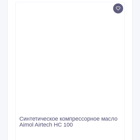
Маловязкая жидкость с высокой
скоростью испарения AIMOL-
M_FDX_11
02/03/2026 08:28
Смазочные материалы
Казахстан, Астана