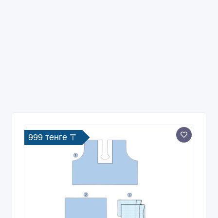
999 тенге 〒