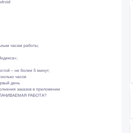
droid
ьным часам работы;
Яндекса»;
остой – не более 5 минут;
сколько часов
ервый день
лнения заказов в приложении
ЛАЧИВАЕМАЯ РАБОТА?