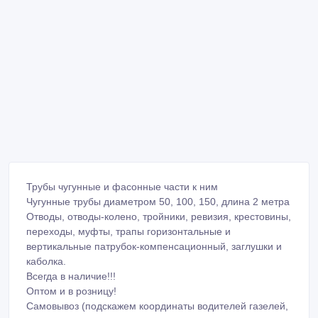
Трубы чугунные и фасонные части к ним
Чугунные трубы диаметром 50, 100, 150, длина 2 метра
Отводы, отводы-колено, тройники, ревизия, крестовины,
переходы, муфты, трапы горизонтальные и
вертикальные патрубок-компенсационный, заглушки и
каболка.
Всегда в наличие!!!
Оптом и в розницу!
Самовывоз (подскажем координаты водителей газелей,
манипуляторов, с которыми вы самостоятельно
договоритесь о цене)
Работаем по наличному и безналичному расчету!!!
А так же широкий ассортимент строительных
материалов: чугунные люки и водоприемники, люки
полимерно-песчанные, железобетонные изделия,
асбестоцементные трубы, пожарные гидранты,
пожарные колонки и подставки под пожарный гидрант,
фланцы, стальные отводы, переходы, тройники,
задвижки стальные и чугунные, клапаны, затворы,
вентили и т. д. есть.