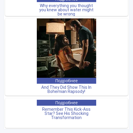
Новые объявления продавца
Асботрубы безнапорные и
напорные
6 300 тенге 〒