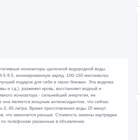
ортативные ионизаторы щелочной водородной воды.
.5-9.5, ионизированную заряд -100-150 милливольт,
учший подарок для себя и своих близких. Эта водичка
вы и т.д.), разжижит кровь, восстановит водный и
вного ионизатора - сильнейший энергетик, ее
же она является мощным антиоксидантом, что сейчас
ь 0, 65 литра. Время приготовления воды 20 минут.
в, что закончится раньше. Стоимость замены картриджа
е по телефонам указанным в объявлении.