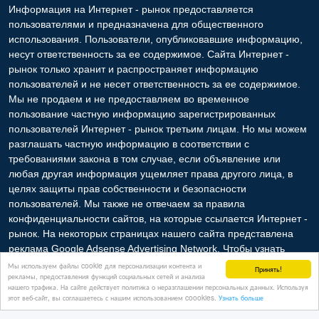
Copyright © 2009-2026 Интернет - рынок. All rights reserved.
Информация на Интернет - рынок предоставляется
пользователями и предназначена для общественного
использования. Пользователи, опубликовавшие информацию,
несут ответственность за ее содержимое. Сайта Интернет -
рынок только хранит и распространяет информацию
пользователей и не несет ответственность за ее содержимое.
Мы не продаем и не предоставляем во временное
пользование частную информацию зарегистрированных
пользователей Интернет - рынок третьим лицам. Но мы можем
разглашать частную информацию в соответствии с
требованиями закона в том случае, если объявление или
любая другая информация ущемляет права другого лица, в
целях защиты прав собственности и безопасности
пользователей. Мы также не отвечаем за правила
Мы используем файлы cookie для персонализации контента и
Принять!
рекламы, предоставления функций социальных сетей и анализа
конфиденциальности сайтов, на которые ссылается Интернет -
нашего трафика. На сайте действует политика о неразглашении персональных данных. Используя
рынок. На некоторых страницах нашего сайта представлена
этот веб-сайт, вы соглашаетесь с нашим использованием coookies.
Узнать больше
реклама Google Adsense Advertising Network. Чтобы узнать