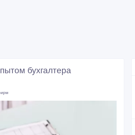
опытом бухгалтера
фирм