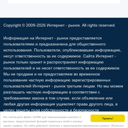
Copyright © 2009-2026 Интернет - рынок. All rights reserved.
Информация на Интернет - рынок предоставляется
пользователями и предназначена для общественного
использования. Пользователи, опубликовавшие информацию,
несут ответственность за ее содержимое. Сайта Интернет -
рынок только хранит и распространяет информацию
пользователей и не несет ответственность за ее содержимое.
Мы не продаем и не предоставляем во временное
пользование частную информацию зарегистрированных
пользователей Интернет - рынок третьим лицам. Но мы можем
разглашать частную информацию в соответствии с
требованиями закона в том случае, если объявление или
любая другая информация ущемляет права другого лица, в
целях защиты прав собственности и безопасности
пользователей. Мы также не отвечаем за правила
Мы используем файлы cookie для персонализации контента и
Принять!
рекламы, предоставления функций социальных сетей и анализа
конфиденциальности сайтов, на которые ссылается Интернет -
нашего трафика. На сайте действует политика о неразглашении персональных данных. Используя
рынок. На некоторых страницах нашего сайта представлена