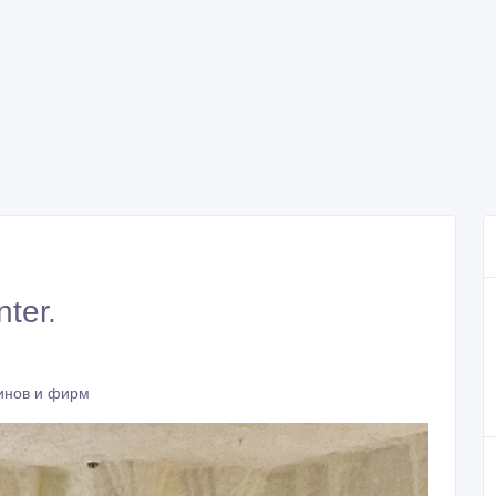
ter.
инов и фирм