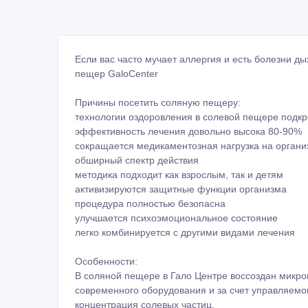
Причины посетить соляную пещеру:
технологии оздоровления в солевой пещере под
эффективность лечения довольно высока 80-90%
сокращается медикаментозная нагрузка на органи
обширный спектр действия
методика подходит как взрослым, так и детям
активизируются защитные функции организма
процедура полностью безопасна
улучшается психоэмоциональное состояние
легко комбинируется с другими видами лечения
Особенности:
В соляной пещере в Гало Центре воссоздан микр
современного оборудования и за счет управляем
концентрация солевых частиц.
Смысл лечения заключается в том, что в процессе
распыленным солевым составом, кроме того соль 
лечении легочных, кожных и аллергических заболе
напряженности.
10 сеансов в солевой пещере способны заменить в
Ограничений по возрасту нет.