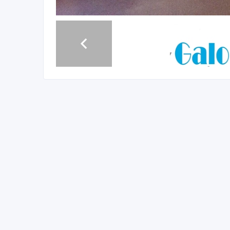
Если вас часто мучает аллергия и есть болезни д
пещер GаloCenter