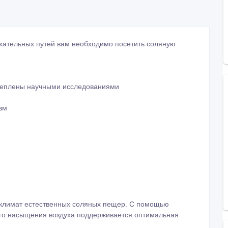
креплены научными исследованиями
зм
оклимат естественных соляных пещер. С помощью
ого насыщения воздуха поддерживается оптимальная
 сеанса галотерапии человек вдыхает воздух с
впитывается через кожу - это эффективно помогает при
ваний, а также для разгрузки психоэмоциональной
ам отпуск на море!