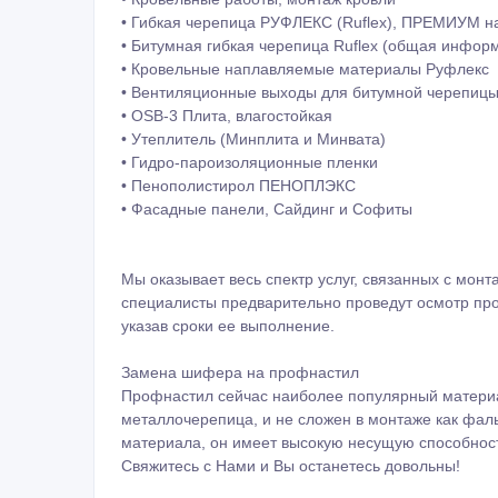
• Гибкая черепица РУФЛЕКС (Ruflex), ПРЕМИУМ н
• Битумная гибкая черепица Ruflex (общая инфор
• Кровельные наплавляемые материалы Руфлекс
• Вентиляционные выходы для битумной черепицы 
• OSB-3 Плита, влагостойкая
• Утеплитель (Минплита и Минвата)
• Гидро-пароизоляционные пленки
• Пенополистирол ПЕНОПЛЭКС
• Фасадные панели, Сайдинг и Софиты
Мы оказывает весь спектр услуг, связанных с мон
специалисты предварительно проведут осмотр пр
указав сроки ее выполнение.
Замена шифера на профнастил
Профнастил сейчас наиболее популярный материал 
металлочерепица, и не сложен в монтаже как фа
материала, он имеет высокую несущую способност
Свяжитесь с Нами и Вы останетесь довольны!