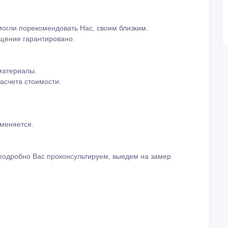
огли порекомендовать Нас, своим близким.
ещение гарантировано.
материалы.
асчета стоимости.
зменяется.
подробно Вас проконсультируем, выедем на замер