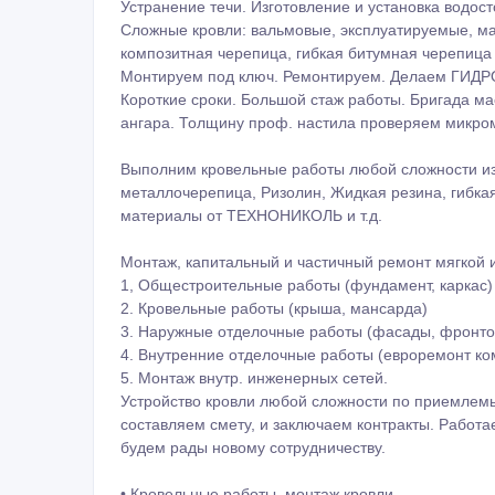
Устранение течи. Изготовление и установка водост
Сложные кровли: вальмовые, эксплуатируемые, ма
композитная черепица, гибкая битумная черепица 
Монтируем под ключ. Ремонтируем. Делаем ГИД
Короткие сроки. Большой стаж работы. Бригада ма
ангара. Толщину проф. настила проверяем микро
Выполним кровельные работы любой сложности из 
металлочерепица, Ризолин, Жидкая резина, гибка
материалы от ТЕХНОНИКОЛЬ и т.д.
Монтаж, капитальный и частичный ремонт мягкой и
1, Общестроительные работы (фундамент, каркас)
2. Кровельные работы (крыша, мансарда)
3. Наружные отделочные работы (фасады, фронтон
4. Внутренние отделочные работы (евроремонт к
5. Монтаж внутр. инженерных сетей.
Устройство кровли любой сложности по приемлемы
составляем смету, и заключаем контракты. Работ
будем рады новому сотрудничеству.
• Кровельные работы, монтаж кровли