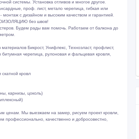
очной системы. Установка отливов и многое другое.
нсардные, проф. лист, метало черепица, гибкая или
- монтаж с дизайном и высоким качеством и гарантией.
РОИЗОЛЯЦИЮ без швов!
стеров. Будем рады вам помочь. Работаем от балкона до
метром.
материалов Бикрост, Унифлекс, Техноэласт, профлист,
я битумная черепица, рулоновая и фальцевая кровля,
 скатной кровл
ы, карнизы, цоколь)
омплексный)
м ценам. Мы выезжаем на замер, рисуем проект кровли,
аем профессионально, качественно и добросовестно,