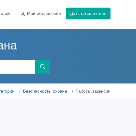
гории
Мои объявления
Дать объявление
ана
тегории
Безопасность, охрана
Работа ,вакансии