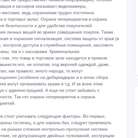
давцов и кассиров оказывают видеокамеры,
 местами, ведь охранникам трудно постоянно
ра в торговых залах. Охрана гипермаркетов и охрана
ия безопасности и для удобства покупателей
ия личных вещей во время совершения покупок. Также
ная и охранная сигнализация, система защиты от краж (в
 контроля доступа в служебные помещения, кассового
раны, так и с кассирами. Криминальная
 том, что товар в торговом зале находится в прямом
вынести его, не оплатив, под верхней одеждой, даже,
лах, как правило, много народа, то могут
ещениях (особенно на дебаркадерах и в зонах сбора
ия могут организовать кражи и т.д. И за всем этим
я с администрацией. А еще не стоит забывать о
ости. Так что охрана гипермаркетов и охрана
риятий.
в стоит учитывать следующие факторы. Во-первых,
храны гостиниц, и для охраны баз, следует привлекать
, на рынках сложная контрольно-пропускная система
четкие, не допускающие двойных толкований, инструкции