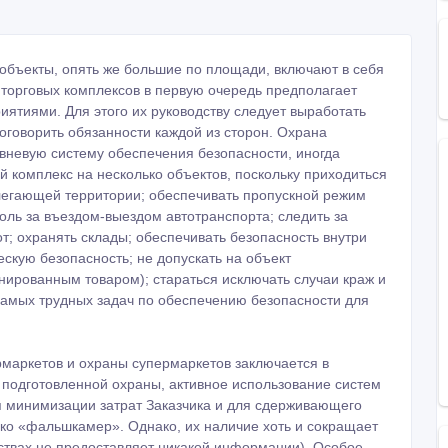
е объекты, опять же большие по площади, включают в себя
 торговых комплексов в первую очередь предполагает
ятиями. Для этого их руководству следует выработать
 оговорить обязанности каждой из сторон. Охрана
овневую систему обеспечения безопасности, иногда
 комплекс на несколько объектов, поскольку приходиться
илегающей территории; обеспечивать пропускной режим
оль за въездом-выездом автотранспорта; следить за
; охранять склады; обеспечивать безопасность внутри
скую безопасность; не допускать на объект
нированным товаром); стараться исключать случаи краж и
 самых трудных задач по обеспечению безопасности для
маркетов и охраны супермаркетов заключается в
подготовленной охраны, активное использование систем
ля минимизации затрат Заказчика и для сдерживающего
ько «фальшкамер». Однако, их наличие хоть и сокращает
ьствах не предоставляет никакой информации). Особое