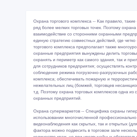
Охрана торгового комплекса -- Kaк правило, таки
ряд более мелких торговых точек. Поэтому охрана
взаимодействие со сторонними охранными предпри
единую стратегию совместных действий, где четко
торгового комплекса предполагает также многоур
охранные предприятия вынуждены делить торговый
охранять и периметр как самого здания, так и пр
для сотрудников предприятия; осуществлять контр
соблюдение режима погрузочно-разгрузочных работ
комплекса; обеспечивать пожарную и террористиче
нежелательных лиц (бомжей, торговцев несанкцио
т.д. Поэтому охрана торговых комплексов одна из
охранных предприятий.
Охрана супермаркетов -- Специфика охраны гипер
использовании многочисленной профессионально 
видеонаблюдения как скрытых, так и открытых (д
фактора можно подвесить в торговом зале нескол
количество краж, но при чрезвычайных обстоятел