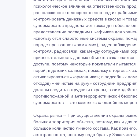
психологическое влияние на ответственность про
расположенные непосредственно над их рабочими
контролировать денежных средств в кассах и това
супермаркетов предполагает также для обеспечен
предоставление последним шкафчиков для хранен
используются слаботочные системы охраны: пожар
народе прозванная «рамками»), видеонаблюдения,
контроля, радиосвязи, как между сотрудниками ох
привлекательность данных объектов заключается в
доступе, поэтому некоторые покупатели пытаются 
порой, в детских колясках; поскольку в торговых за
активизироваться «карманники»; в подсобных пом
отходов) «нечистые на руку» сотрудники предприят
должны следить сотрудники охраны, взаимодейству
противопожарной и антитеррористической безопасн
супермаркетов ― это комплекс сложнейших мероп
Охрана рынка -- При осуществлении охраны рынко
большая территория объекта, поэтому, как и для о
большое количество личного состава. Как правило
автотранспорта, поэтому надо брать у Заказчика 