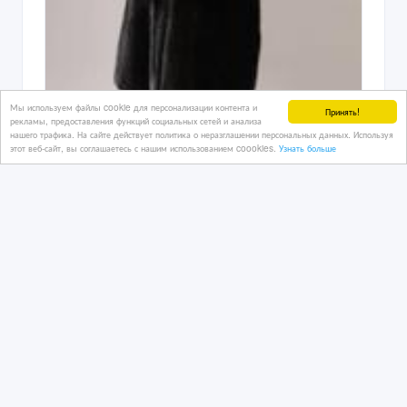
Мы используем файлы cookie для персонализации контента и
Принять!
рекламы, предоставления функций социальных сетей и анализа
нашего трафика. На сайте действует политика о неразглашении персональных данных. Используя
Продам шубы из норки
этот веб-сайт, вы соглашаетесь с нашим использованием coookies.
Узнать больше
01/11/2016 13:22
Шубы
Казахстан, Астана
350 000 тенге 〒