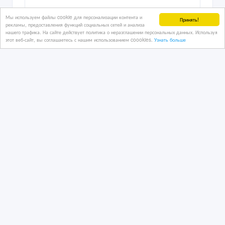
Мы используем файлы cookie для персонализации контента и
Принять!
13 час. назад
рекламы, предоставления функций социальных сетей и анализа
Безопасность, охрана
нашего трафика. На сайте действует политика о неразглашении персональных данных. Используя
этот веб-сайт, вы соглашаетесь с нашим использованием coookies.
Узнать больше
Казахстан, Астана
360 тенге 〒
Охрана складов