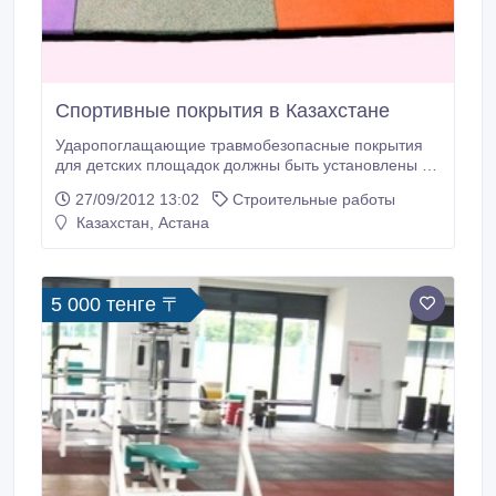
Спортивные покрытия в Казахстане
Ударопоглащающие травмобезопасные покрытия
для детских площадок должны быть установлены с
целью смягчения случайного падения. Мы
27/09/2012 13:02
Строительные работы
производим спортивное покрытие для фитнеса и
Казахстан, Астана
тренажерных залов, для детских площадок, для
беговых легкоатлетических дорожек двух типов,
различающихся по технологии нанесения: это
наливное резинокаучуковое покрытие холодного
5 000 тенге 〒
формования и резинополиуретановое покрытие из
матов горячего формования размером 500*500мм.