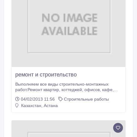
ремонт и строительство
Выполняем все виды строительно-монтажных
работ.Ремонт квартир, коттеджей, офисов, кафе,
ресторанов.Все виды отделочных работ; демонтаж,
04/02/2013 11:56
Строительные работы
устройство гипсокартона любой сложности, потолки,
Казахстан, Астана
перегородки, ниши.Монтаж электропроводки,
устройство сантехники.Укладка всех видов
напольного покрытия; линолиум, ламинат, паркет,
кафель, гранит.