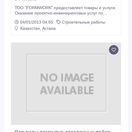
ТОО "FORMWORK" предоставляет товары и услуги:
Оказание проектно-инжиниринговых услуг по
привязке к чертежам заказчика с формированием
04/01/2013 04:55
Строительные работы
технического обоснования и плана работ; -
Казахстан, Астана
Изготовление и доставка опалубочных систем -
Общестроительные работы Основные
направления: - Поставка высококачественного
оборудования для монолитного строительства; -
Строительство; - Аренда опалубки и строительных
лесов; - Поставка запасных частей на спец.