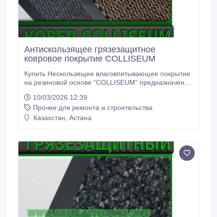
Антискользящее грязезащитное
ковровое покрытие COLLISEUM
Купить Нескользящее влаговпитывающее покрытие
на резиновой основе “COLLISEUM” предназначено
для задержки мокрой грязи и снега на входных
10/03/2026 12:39
группах общественных зданий. Нескользящая
Прочее для ремонта и строительства
основа покрытий “COLLISEUM” составляет резина,
что не дает покрытию скользить на мраморе,
Казахстан, Астана
кафеле и керамограните. Ковровое покрытие на
резиновой основе “COLLISEUM” долговечное и
прочное покрытие.