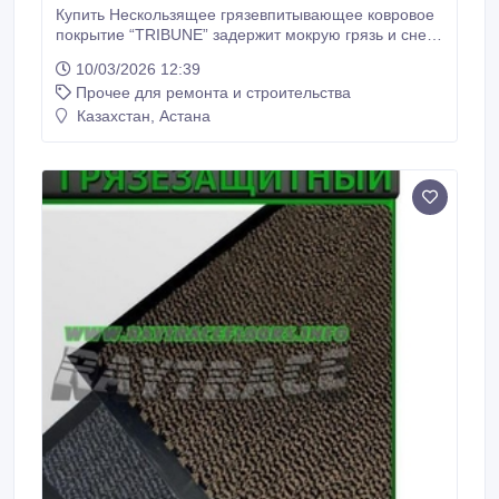
Купить Нескользящее грязевпитывающее ковровое
покрытие “TRIBUNE” задержит мокрую грязь и снег
с подошв обуви посетителей. Антискользящее
10/03/2026 12:39
ковровое покрытие “TRIBUNE” может
Прочее для ремонта и строительства
использоваться круглогодично. Основа
влаговпитывающего покрытия “TRIBUNE” состоит из
Казахстан, Астана
резины, что не позволяет ему скользить на мраморе
и кафеле.