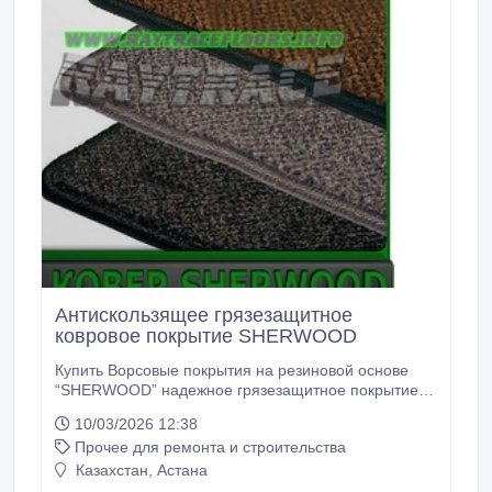
Антискользящее грязезащитное
ковровое покрытие SHERWOOD
Купить Ворсовые покрытия на резиновой основе
“SHERWOOD” надежное грязезащитное покрытие
для укладки в тамбурах и холле помещений.
10/03/2026 12:38
Ковровое покрытие на резиновой основе
Прочее для ремонта и строительства
“SHERWOOD” предназначено для задержания
мокрой грязи и снега с подошв посетителей на
Казахстан, Астана
окончательной стадии очистки обуви при входе в