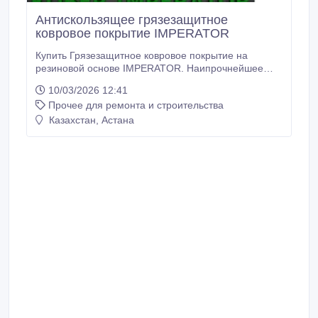
Антискользящее грязезащитное
ковровое покрытие IMPERATOR
Купить Грязезащитное ковровое покрытие на
резиновой основе IMPERATOR. Наипрочнейшее
грязезащитное антискользящее ковровое покрытие
10/03/2026 12:41
для “3й ступени грязезащиты” - фойе, вестибюли,
Прочее для ремонта и строительства
тамбуры. Покрытие представляет собой прочное
антискользящее ковровое покрытие на резиновой
Казахстан, Астана
основе, поэтому оно не скользит на кафеле,
керамической плитке и мраморе.