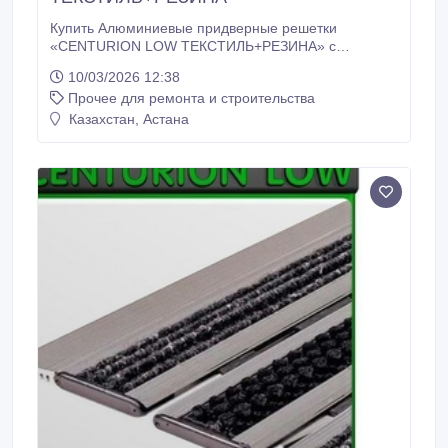
Купить Алюминиевые придверные решетки
«CENTURION LOW ТЕКСТИЛЬ+РЕЗИНА» с
ковровыми вставками и резины – позволяет
10/03/2026 12:38
эффективно останавливать грязь и мокрый снег на
Прочее для ремонта и строительства
входе в помещение. Алюминиевые придверные
решетки «CENTURION LOW ТЕКСТИЛЬ+РЕЗИНА»
Казахстан, Астана
можно размещать внутри помещений.
Алюминиевые придверные решетки «CENTURION
LOW ТЕКСТИЛЬ+РЕЗИНА» можно использовать
круглогодично.