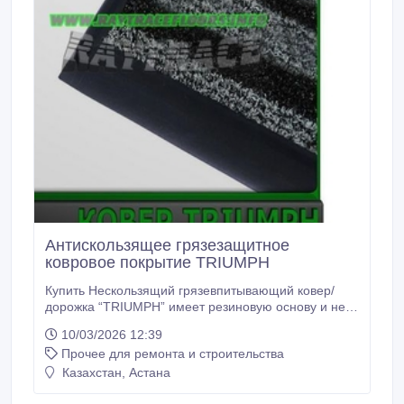
Антискользящее грязезащитное
ковровое покрытие TRIUMPH
Купить Нескользящий грязевпитывающий ковер/
дорожка “TRIUMPH” имеет резиновую основу и не
скользит кафеле и мраморе. Нескользящий ковер
10/03/2026 12:39
на резиновой основе“TRIUMPH” может
Прочее для ремонта и строительства
эксплуатироваться круглогодично в любых
общественных зданиях. Антискользящий ковер/
Казахстан, Астана
дорожка на резиновой основе “TRIUMPH” требуется