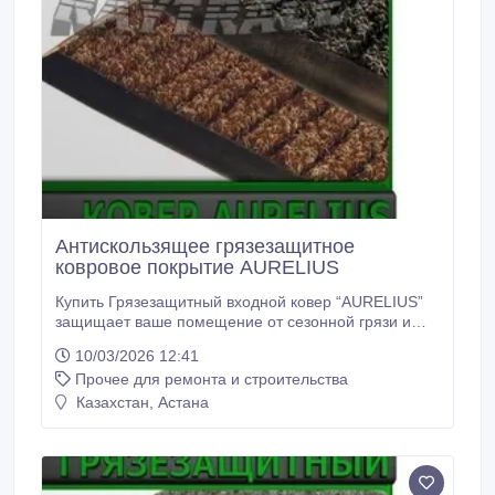
Антискользящее грязезащитное
ковровое покрытие AURELIUS
Купить Грязезащитный входной ковер “AURELIUS”
защищает ваше помещение от сезонной грязи и
падения людей на мокром полу, так как он является
10/03/2026 12:41
влаговпитывающим грязезащитным ковром и
Прочее для ремонта и строительства
удерживает воду и грязь. Наш входной ковер на
резиновой основе “AURELIUS” не скользит на
Казахстан, Астана
скользком полу и является грязезащитным
ворсовым ковром.