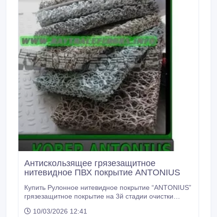
Антискользящее грязезащитное
нитевидное ПВХ покрытие ANTONIUS
Купить Рулонное нитевидное покрытие “ANTONIUS”
грязезащитное покрытие на 3й стадии очистки
обуви посетителей, отлично справляется со сбором
10/03/2026 12:41
мокрой грязи и снега. Покрытие может