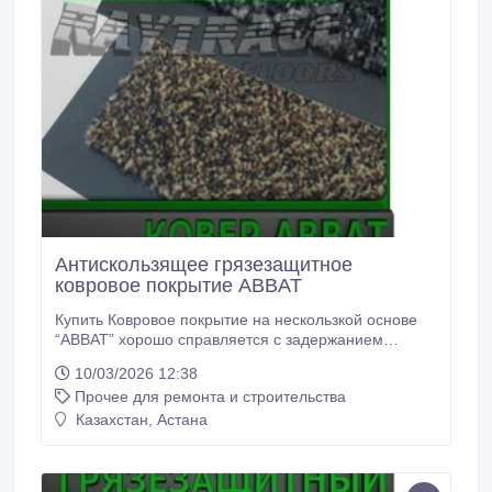
Антискользящее грязезащитное
ковровое покрытие ABBAT
Купить Ковровое покрытие на нескользкой основе
“ABBAT” хорошо справляется с задержанием
мокрой грязи и снега на входе в помещение. Также
10/03/2026 12:38
ковровое покрытие на нескользкой основе “ABBAT”
Прочее для ремонта и строительства
устойчиво держатся на скользких поверхностях:
кафеле, керамограните и мраморе. Коврики на
Казахстан, Астана
нескользящей основе “ABBAT” могут укладываться в
холле и тамбуре любого общественного заведения.