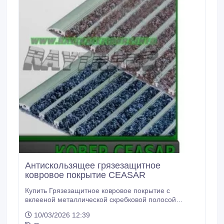
Антискользящее грязезащитное
ковровое покрытие CEASAR
Купить Грязезащитное ковровое покрытие с
вклееной металлической скребковой полосой
“CEASAR” новинка на рынке СНГ.
10/03/2026 12:39
Влаговпитывающее ковровое покрытие со скребком