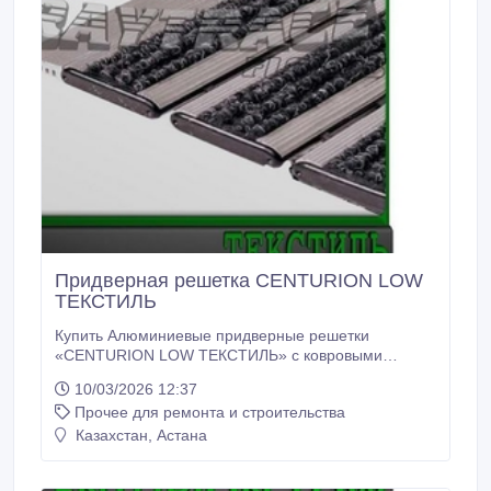
Придверная решетка CENTURION LOW
ТЕКСТИЛЬ
Купить Алюминиевые придверные решетки
«CENTURION LOW ТЕКСТИЛЬ» с ковровыми
вставками – позволяет эффективно останавливать
10/03/2026 12:37
грязь и мокрый снег на входе в помещение.
Прочее для ремонта и строительства
Алюминиевые придверные решетки «CENTURION
LOW ТЕКСТИЛЬ» можно размещать внутри
Казахстан, Астана
помещений. Алюминиевые придверные решетки
«CENTURION LOW ТЕКСТИЛЬ» можно