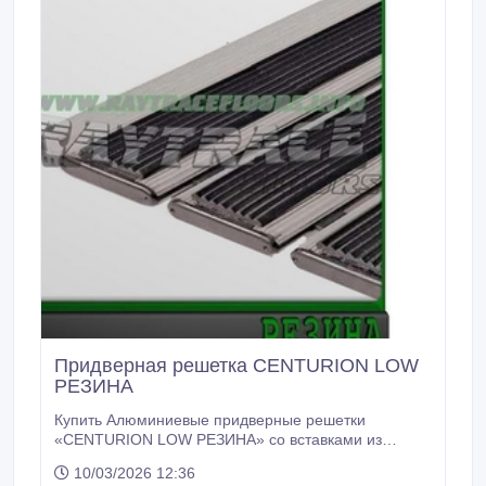
Придверная решетка CENTURION LOW
РЕЗИНА
Купить Алюминиевые придверные решетки
«CENTURION LOW РЕЗИНА» со вставками из
ребристой резины – позволяет эффективно
10/03/2026 12:36
останавливать грязь и мокрый снег на входе в