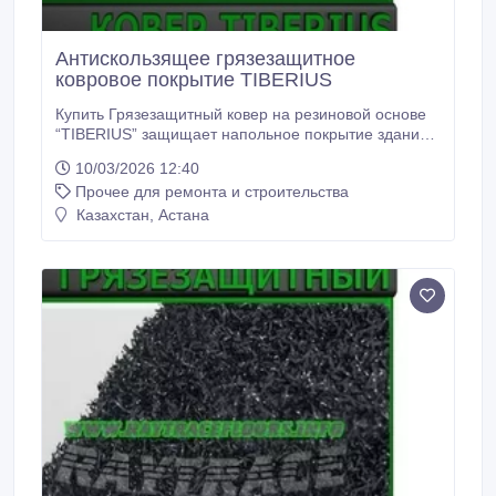
Антискользящее грязезащитное
ковровое покрытие TIBERIUS
Купить Грязезащитный ковер на резиновой основе
“TIBERIUS” защищает напольное покрытие здания
от распространения грязи и воды, т.к. имеет
10/03/2026 12:40
плотную ворсовую структуру, которая очищает
Прочее для ремонта и строительства
обувь посетителей от грязи и впитывает влагу.
Поэтому грязезащитные ковры “TIBERIUS”
Казахстан, Астана
являются отличными влаговпитывающими коврами.