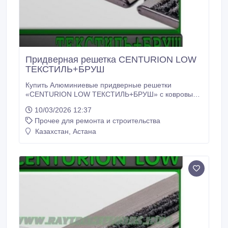
Придверная решетка CENTURION LOW
ТЕКСТИЛЬ+БРУШ
Купить Алюминиевые придверные решетки
«CENTURION LOW ТЕКСТИЛЬ+БРУШ» с ковровыми
вставками и 3х рядных щеток – позволяет
10/03/2026 12:37
эффективно останавливать грязь и мокрый снег на
Прочее для ремонта и строительства
входе в помещение. Алюминиевые придверные
решетки «CENTURION LOW ТЕКСТИЛЬ+БРУШ»
Казахстан, Астана
можно размещать внутри помещений.
Алюминиевые придверные решетки «CENTURION
LOW ТЕКСТИЛЬ+БРУШ» можно использовать
круглогодично.