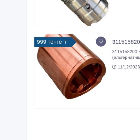
999 тенге 〒
311515820
3115158200 Ведущий ш
(альтернатива) Страна-производитель: Италия Применение: гидроперфораторы Atlas Copco COP1838 Услови
11/12/2023