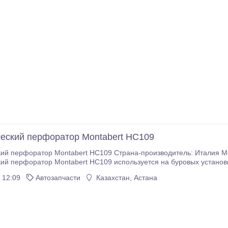
еский перфоратор Montabert HC109
bert HC109 Страна-производитель: Италия Модель: HC109 Состояние: восстановленный
ий перфоратор Montabert HC109 используется на буровых установ
 12:09
Автозапчасти
Казахстан, Астана
ердых пород.