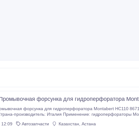
Промывочная форсунка для гидроперфоратора Mont
 форсунка для гидроперфоратора Montabert HC110 86716289 / Промывочная форсунка / Flushing nozzle
уточняйте у менеджеров Silkway Ankara Dış Ticaret A.
 12:09
Автозапчасти
Казахстан, Астана