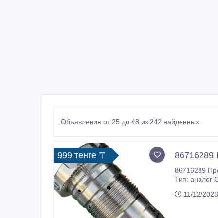
Объявления от 25 до 48 из 242 найденных.
999 тенге 〒
86716289 
86716289 Промывочная
Тип: аналог Страна-производитель: Италия Применение: гидроперфораторы Montabert HC110 Условия заказа и сроки доставки
11/12/2023