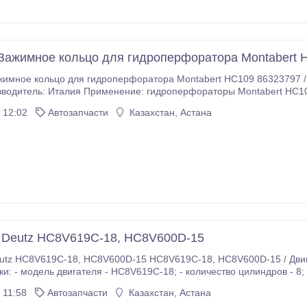
Зажимное кольцо для гидроперфоратора Montabert 
ьцо для гидроперфоратора Montabert HC109 86323797 / Зажимное кольцо / Tight ring Тип: аналог
фораторы Montabert HC109 Условия заказа и сроки доставки уточняйте у
 12:02
Автозапчасти
Казахстан, Астана
щая широкий спектр услуг и продуктов компаниям по всему миру.
 Deutz HC8V619C-18, HC8V600D-15
C-18, HC8V600D-15 / Двигатель / Engine Состояние: новый Технические
ля - HC8V619C-18; - количество цилиндров - 8; - тип топлива - дизельное; - рабочий объем - 15,
88 л; - мощность - 455-500 кВт; - габариты
 11:58
Автозапчасти
Казахстан, Астана