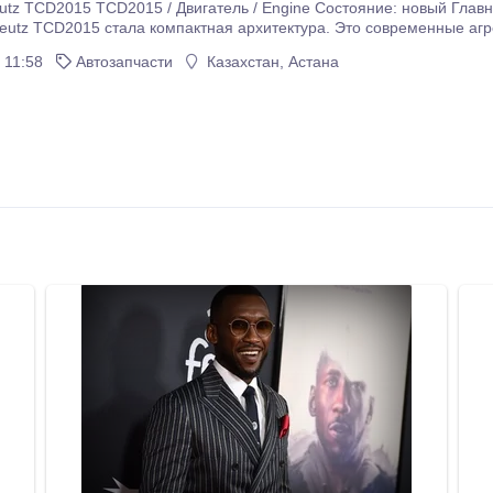
тояние: новый Главной особенностью высокопроизводительнх
tz TCD2015 стала компактная архитектура. Это современные агрегаты V-обр
 применение система MV-System. Она обеспечивает максимальные 
 11:58
Автозапчасти
Казахстан, Астана
ьного управления электромагнитными клапанами.