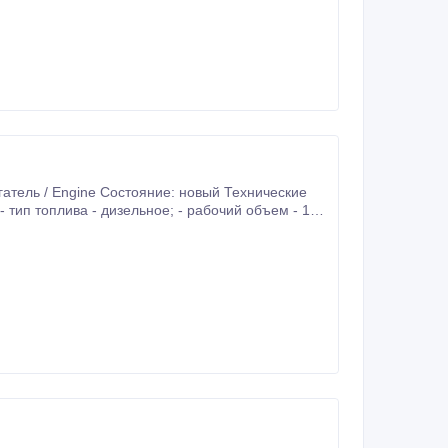
ты (ДxШxВ) - 1484x1050x1468 мм; - вес - 1100 кг.