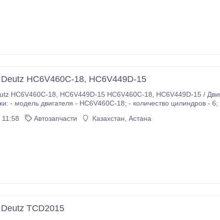
 Deutz HC6V460C-18, HC6V449D-15
C-18, HC6V449D-15 / Двигатель / Engine Состояние: новый Технические
ля - HC6V460C-18; - количество цилиндров - 6; - тип топлива - дизельное; - рабочий объем - 11,
91 л; - мощность - 338-372 кВт; - габари
 11:58
Автозапчасти
Казахстан, Астана
 Deutz TCD2015