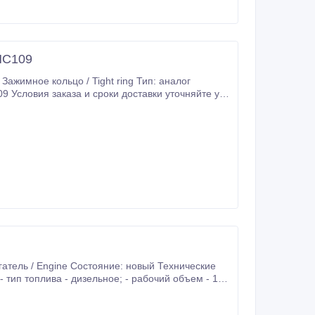
HC109
 (ДxШxВ) - 1727x1119x1204 мм; - вес - 1300 кг.