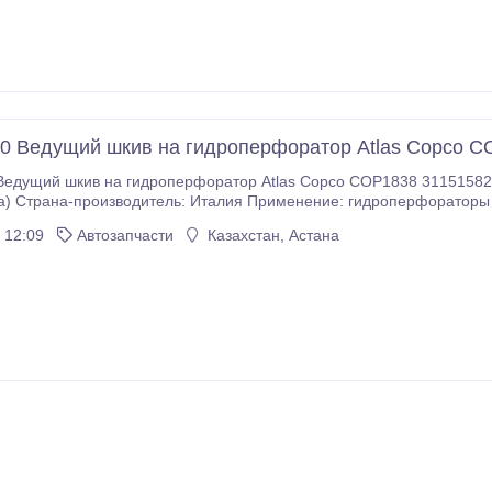
0 Ведущий шкив на гидроперфоратор Atlas Copco 
кив на гидроперфоратор Atlas Copco COP1838 3115158200 / Ведущий шкив / Driver Тип: аналог
я заказа и сроки
доставки уточняйте у менеджеров Silkway Ankara Dış Ticaret A.
 12:09
Автозапчасти
Казахстан, Астана