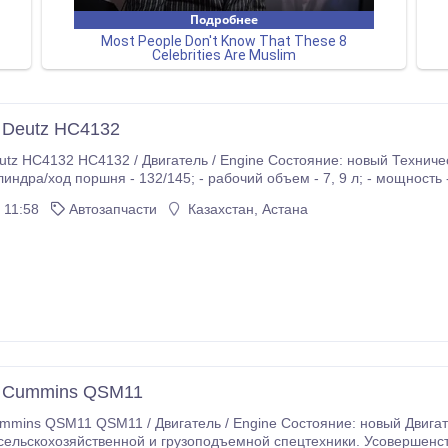
 Deutz HC4132
ый Технические характеристики: - количество цилиндров - 4;
2/145; - рабочий объем - 7, 9 л; - мощность - 175-192 кВт; - габариты (ДxШxВ) -
ные установки, дизельные генераторные
 11:58
Автозапчасти
Казахстан, Астана
ановки Условия заказа и доставки уточняйте у менеджеров.
ь Cummins QSM11
тояние: новый Двигатели Cummins QSM11 специально разработаны
ельскохозяйственной и грузоподъемной спецтехники. Усовершенст