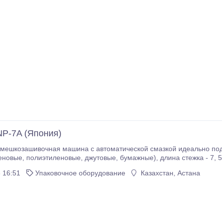
P-7A (Япония)
мешкозашивочная машина с автоматической смазкой идеально под
5мм (фикс.), толщина прошиваемого материала -
 16:51
Упаковочное оборудование
Казахстан, Астана
ьность (мешки шириной 50 см) - 100-130 мешков в час (в 8-ч.