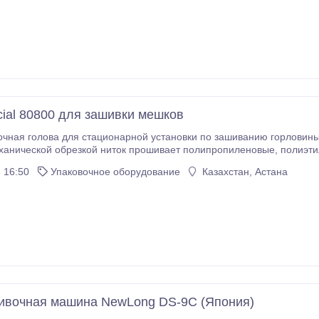
cial 80800 для зашивки мешков
чная голова для стационарной установки по зашиванию горловины
й обрезкой ниток прошивает полипропиленовые, полиэтиленовые, джутовые (немного слоев), бумажные
 16:50
Упаковочное оборудование
Казахстан, Астана
1800 об/мин (max - до
вочная машина NewLong DS-9C (Япония)