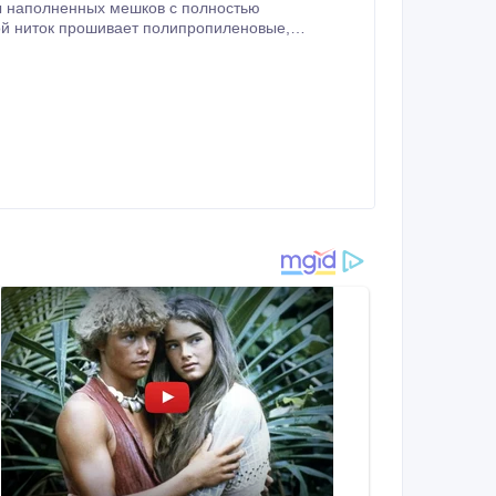
ы наполненных мешков с полностью
кой ниток прошивает полипропиленовые,
полиэтиленовые, джутовые (немного слоев), бумажные мешки, длина стежка 7-10, 5 мм, толщина.