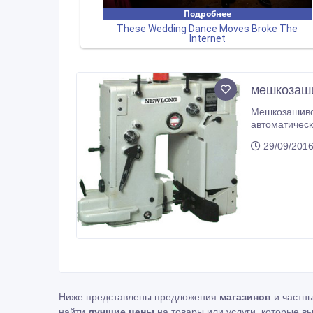
мешкозаши
Мешкозашиво
автоматическ
полиэтиленовые, джутовые (немного слоев), бумажные мешки, длина стежка 7-11, 5 мм, толщин
29/09/2016
8 мм, мотор 400 Вт, 220/380 В, 50 Гц, рабочая скорость - 2700 ст/мин, вес ~ 45 кг, тип иглы - DR-H30, # 25 (200), 26 (230),
производител
Ниже представлены предложения
магазинов
и частн
найти
лучшие цены
на товары или услуги, которые в