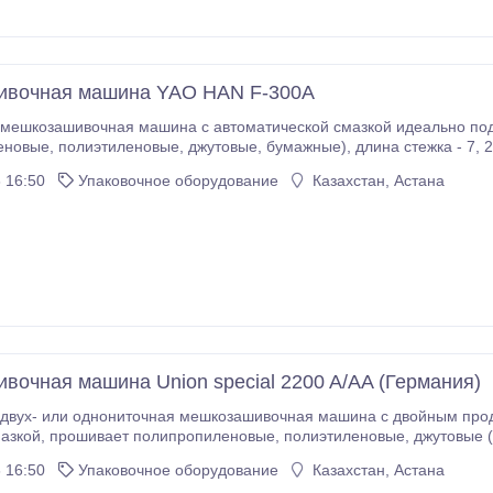
ивочная машина YAO HAN F-300A
мешкозашивочная машина с автоматической смазкой идеально под
2мм (фикс.), толщина прошиваемого материала -
 16:50
Упаковочное оборудование
Казахстан, Астана
ьность (мешки шириной 50 см) - 300-350 мешков в час (в 8-ч.
вочная машина Union special 2200 A/AA (Германия)
двух- или однониточная мешкозашивочная машина с двойным прод
ого слоев), бумажные мешки, длина стежка
 16:50
Упаковочное оборудование
Казахстан, Астана
9854G200/080, рекомендуемая производительность (мешки шириной 50 см) - 