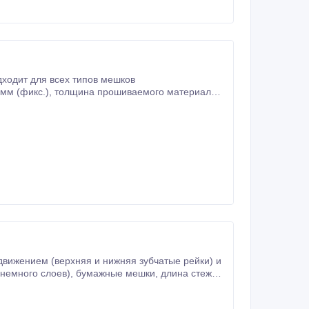
ходит для всех типов мешков
вижением (верхняя и нижняя зубчатые рейки) и
90-100 мешков в час (в 8-ч.