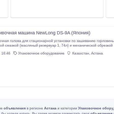
вочная машина NewLong DS-9A (Япония)
чная голова для стационарной установки по зашиванию горловин
ой смазкой (масляный резервуар 1, 74л) и механической обрезко
а прошиваемого материала - до
 16:46
Упаковочное оборудование
Казахстан, Астана
ьность - 700-800 мешков в час.
ые
объявления
в регионе
Астана
и категории
Упаковочное обору
ы бы хотели купить. Вы также можете разместить свои
объявления