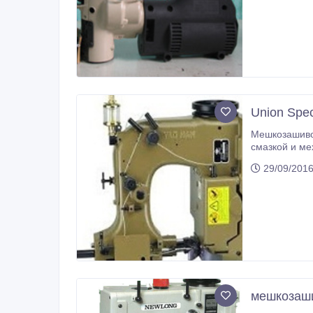
Union Spe
Мешкозашиво
смазкой и механическо
мешки, длина стежка 6, 5-11 мм (стандартная установка 8 мм), толщина прошиваемого материала - до 8 мм, рабочая скорость -
29/09/2016
мешкозаши