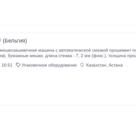
F (Бельгия)
козашивочная машина с автоматической смазкой прошивает полипропиленовые, по
 - до 6, 5мм, , мотор 90 Вт,
 16:51
Упаковочное оборудование
Казахстан, Астана
(в 8-ч.