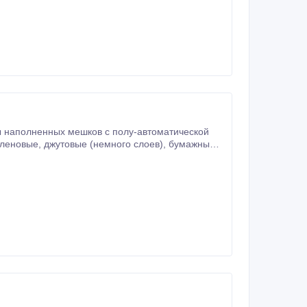
 наполненных мешков с полу-автоматической
 2000 об/мин), вес ~ 40 кг, тип иглы - 80800, # 250, производительность - 240-500 мешков в час.