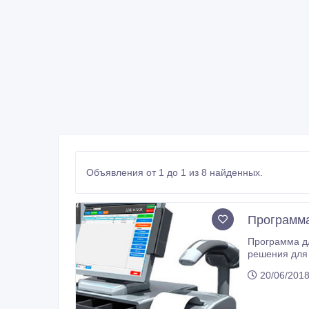
Объявления от 1 до 1 из 8 найденных.
Программа
Программа дл
решения для его последу
этикетки, штрих • сколько клиентов пришло, заказов было, продали товаров • контролировать работников • вести инвентаризацию
20/06/2018
товара, вести учета склада • вести учет производства • управлять несколькими бизнесами из единого аккаунта • И другое
Позвоните по контактам ниже: 87058403598 Автом