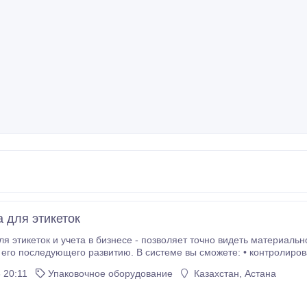
 для этикеток
я этикеток и учета в бизнесе - позволяет точно видеть материаль
ющего развитию. В системе вы сможете: • контролировать маржу, выручку, доход, расход • печатать
 20:11
Упаковочное оборудование
Казахстан, Астана
атизация учета заведения за счет программы проводит анализ по
предприятию по разным показателям, что позволяет найти слабые о