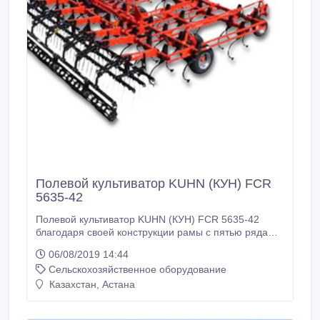
Полевой культиватор KUHN (КУН) FCR
5635-42
Полевой культиватор KUHN (КУН) FCR 5635-42
благодаря своей конструкции рамы с пятью рядами
стоек позволит вам получить следующие
06/08/2019 14:44
результаты: • хорошо подготовленное посевное
Сельскохозяйственное оборудование
ложе: равномерная культивация стойками со
стрельчатыми наконечниками с 50% перекрытием.
Казахстан, Астана
Результат - лучшее прорастания семян. •
равномерная глубина обработки: закрытие влаги