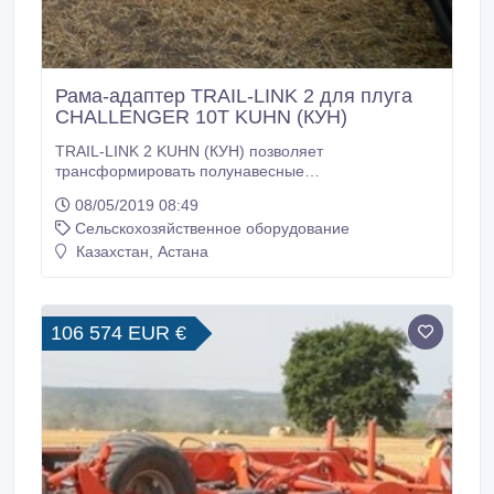
Рама-адаптер TRAIL-LINK 2 для плуга
CHALLENGER 10T KUHN (КУН)
TRAIL-LINK 2 KUHN (КУН) позволяет
трансформировать полунавесные
почвообрабатывающие агрегаты в прицепные
08/05/2019 08:49
устройства с тракторами, не имеющими задней 3-х
Сельскохозяйственное оборудование
точечной навески. Для улучшения балансировки во
время передвижения тележка оснащена очень
Казахстан, Астана
прочной усиленной рамой, которая равномерно
распределяет поднимаемый вес и передает его
часть на колесную ось трактора.
106 574 EUR €