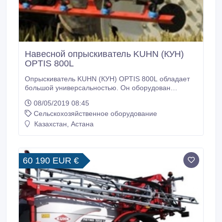
Навесной опрыскиватель KUHN (КУН)
OPTIS 800L
Опрыскиватель KUHN (КУН) OPTIS 800L обладает
большой универсальностью. Он оборудован
стальной нержавеющей штангой RJP2 ST
08/05/2019 08:45
компактной конструкции c крестообразной
Сельскохозяйственное оборудование
механической системой складывания (+лебедка).
Общая ширина штанги составляет 15 метров. Она
Казахстан, Астана
оснащена защищенными форсунками. OPTIS 800L
оборудован мембранно-поршневым насосом
PM125: Число оборотов 540 об/мин Максимальное
давление 15 атм.
60 190 EUR €