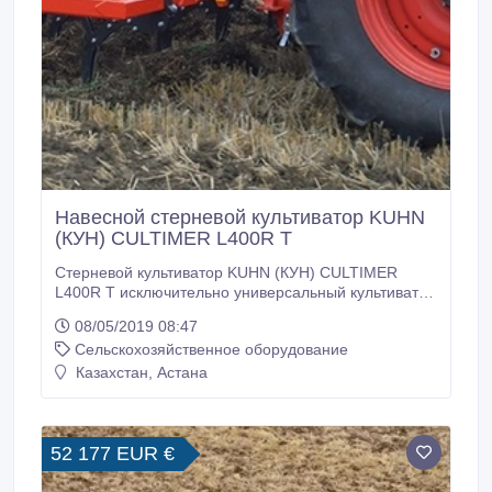
Навесной стерневой культиватор KUHN
(КУН) CULTIMER L400R T
Стерневой культиватор KUHN (КУН) CULTIMER
L400R T исключительно универсальный культиватор
KUHN, для проведения поверхностной обработки
08/05/2019 08:47
или глубинного лущения. Позволяет выполнять три
Сельскохозяйственное оборудование
операции за один проход: 1. Интенсивное
перемешивание или разрыхление и крошение 2.
Казахстан, Астана
Выравнивание поверхность 3. Прикатывание почвы
600 кг стойки обеспечивают повышенную
проходимость при обильных растительных остатках.
52 177 EUR €