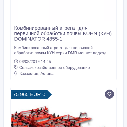
Комбинированный агрегат для
первичной обработки почвы KUHN (КУН)
DOMINATOR 4855-1
Комбинированный агрегат для первичной
обработки почвы КУН серии DMR меняет подход к
осенней подготовке почвы. Новая концепция
06/08/2019 14:45
исключает необходимость дополнительных полевых
Сельскохозяйственное оборудование
работ. За один проход, DMR измельчает
растительные остатки, и выравнивает семенное
Казахстан, Астана
ложе. Таким образом, ваше поле готово к
весеннему севу и получению максимального
урожая.
75 965 EUR €