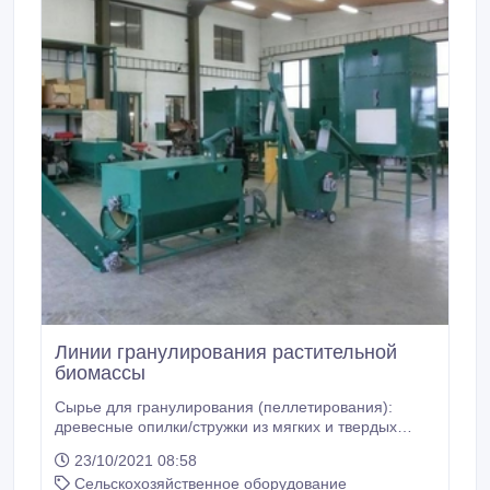
Линии гранулирования растительной
биомассы
Сырье для гранулирования (пеллетирования):
древесные опилки/стружки из мягких и твердых
пород дерева, а также зерноотходы, отруби,
23/10/2021 08:58
полова, солома/сено зерновых и других культур,
Сельскохозяйственное оборудование
премиксы, комбикорма/корма, и кормовые смеси,