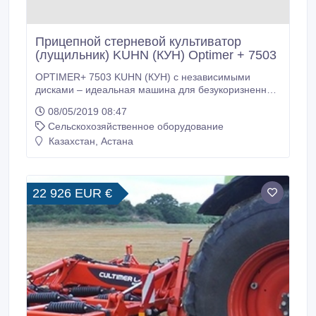
Прицепной стерневой культиватор
(лущильник) KUHN (КУН) Optimer + 7503
OPTIMER+ 7503 KUHN (КУН) с независимыми
дисками – идеальная машина для безукоризненной
минимальной или нулевой обработки почвы сразу
08/05/2019 08:47
после уборки урожая. Он создает условия для
Сельскохозяйственное оборудование
прорастания семян сорняков, разложения
органической массы и удержания влаги в почве.
Казахстан, Астана
Благодаря оригинальной конструкции,
обеспечивающей неизменную надежность,
OPTIMER+ 7503 обладает значительной
проникающей способностью, повышенной
22 926 EUR €
проходимостью при обильных растительных
остатках.