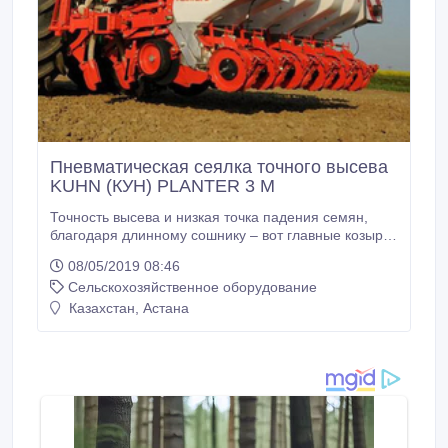
Пневматическая сеялка точного высева
KUHN (КУН) PLANTER 3 M
Точность высева и низкая точка падения семян,
благодаря длинному сошнику – вот главные козыри
сеялки KUHN модели Planter 3, обеспечивающие
08/05/2019 08:46
точное положение каждого семени в рядке. Данная
Сельскохозяйственное оборудование
сеялка оборудована самым большим
полиэтиленовым бункером для удобрений 1350
Казахстан, Астана
литров. Система внесения удобрений обеспечивает
отличные результаты как при внесении удобрений в
рядок, так и междурядье.