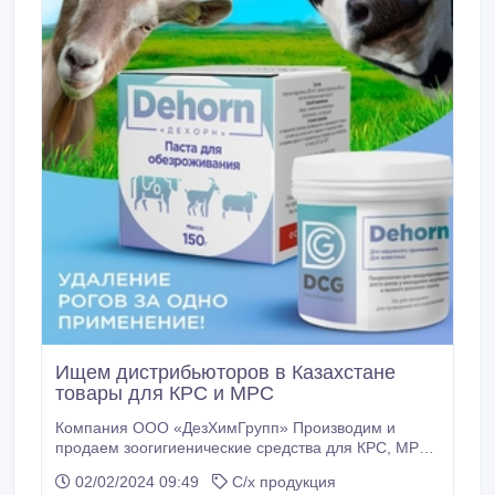
Ищем дистрибьюторов в Казахстане
товары для КРС и МРС
Компания ООО «ДезХимГрупп» Производим и
продаем зоогигиенические средства для КРС, МРС
и Лошадей Наша продукция * Паста для
02/02/2024 09:49
С/х продукция
обезроживания * Кормовая противодиарейная