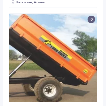
Казахстан, Астана
смесь * Диагностическое средство для определения
количества соматических клеток в сыром молоке
экспресс-методом * Гели для обработки и ухода за
копытами КРС, МРС и Лошадей * Гель для
гигиенических и ветеринарных манипуляций *
Средства для копытных ванн * Осушитель
подстилки с дезинфицирующим и антисептическим
эффектами * Противомаститный крем для ухода за
выменем сельскохозяйственных животных
Возможно производство продукции под ВАШИМ
БРЕНДОМ По любым вопросам и сотрудничеству
можете писать мне в чат или звонить по указанному
номеру в WhatsApp, Telegram.