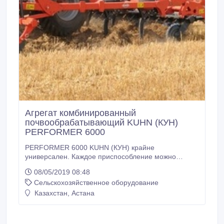
Агрегат комбинированный
почвообрабатывающий KUHN (КУН)
PERFORMER 6000
PERFORMER 6000 KUHN (КУН) крайне
универсален. Каждое приспособление можно
использовать независимо: только диски, например,
08/05/2019 08:48
как Optimer+ или только стойки, как Cultimer L.
Сельскохозяйственное оборудование
Изнашиваемые детали также могут быть
установлены на стойки, тем самым вы можете
Казахстан, Астана
производить работы от поверхностной обработки
почвы лапами до рыхления прямыми
наконечниками.