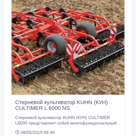
Стерневой культиватор KUHN (КУН)
CULTIMER L 6000 NS
Стерневой культиватор KUHN (КУН) CULTIMER
L6000 представляет собой многофункциональный
культиватор со стойками для пожнивной обработки
08/05/2019 08:46
почвы и предназначен для работы в верхнем