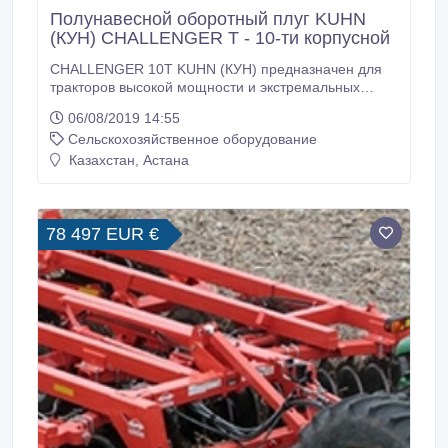
Полунавесной оборотный плуг KUHN
(КУН) CHALLENGER T - 10-ти корпусной
CHALLENGER 10Т KUHN (КУН) предназначен для
тракторов высокой мощности и экстремальных
рабочих условий. Секционная рама сечением 220
06/08/2019 14:55
мм обеспечивает вам надёжность на протяжении
Сельскохозяйственное оборудование
всего рабочего процесса. Вы можете
самостоятельно скомпоновать плуг в соответствии с
Казахстан, Астана
мощностью имеющегося трактора. Гидравлическое
смещение (опция) с большим диапазоном
амплитуды регулируется непосредственно из
кабины и адаптируется к любой колее, а при
78 497 EUR €
необходимости позволяет настраивать положение
первого корпуса.