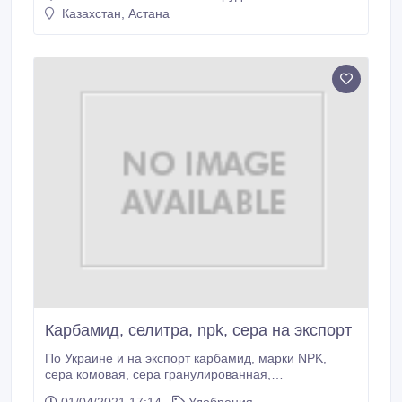
хмель, камыш, овечья шерсть, куриный помет,
Казахстан, Астана
навоз, лузга подсолнечника/овса/гречихи и другая
биомасса растительного происхождения.
Карбамид, селитра, npk, сера на экспорт
По Украине и на экспорт карбамид, марки NPK,
сера комовая, сера гранулированная,
нитроаммофос, аммофос, Селитра, Диаммофоска,