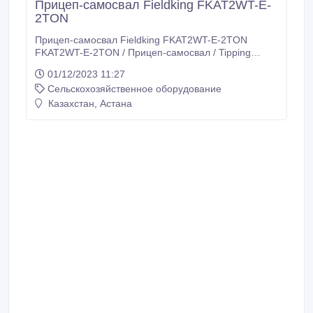
Прицеп-самосвал Fieldking FKAT2WT-E-
2TON
Прицеп-самосвал Fieldking FKAT2WT-E-2TON
FKAT2WT-E-2TON / Прицеп-самосвал / Tipping
Trailer Страна-производитель - Индия Конструкция -
01/12/2023 11:27
с кузовом, опрокидной Число осей - одноосный
Сельскохозяйственное оборудование
Технические характеристики: Внешние габариты
(мм): 2435 x 1219 x 457 Лист боковой стенки: 2/3 мм
Казахстан, Астана
(гофрированный) Ось (мм): 65/75 Вес (кг.