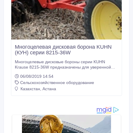
Многоцелевая дисковая борона KUHN
(КУН) серии 8215-36W
Многоцелевые дисковые бороны серии KUHN
Krause 8215-36W предназначены для уверенной
заделки растительных остатков и заглубления при
06/08/2019 14:54
различных условиях. Усиленная складываемая
Сельскохозяйственное оборудование
рама является основой прочности всей машины,
оставаясь универсальной для работы в различных
Казахстан, Астана
почвенно-климатических условиях. Диски Residue
Razor рассчитаны и произведены для длительной
службы с сохранением остроты заточки – до 5 раз
острее, по сравнению с обычными дисками что
позволяет бороне эффективно измельчать,
перемешивать и заделывать растительные остатки.