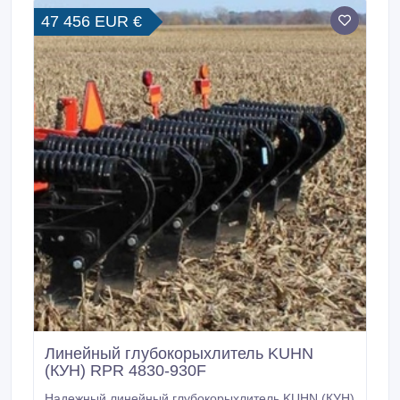
для получения отличных всходов.
47 456 EUR €
Линейный глубокорыхлитель KUHN
(КУН) RPR 4830-930F
Надежный линейный глубокорыхлитель KUHN (КУН)