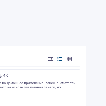
, 4К
омашнее применение. Конечно, смотреть
яет испытать ощущения при просмотре фильма, близкие к ощущениям от посещения кинотеатра.