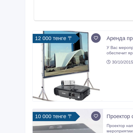
12 000 тенге 〒
Аренда пр
У Вас мероприятия, будь то свадьба, день рождения или важная презентация ?! П
обеспечит яркое и
― 13000 тг/сутки 
30/10/2015
Доставка+уст
10 000 тенге 〒
Проектор 
Проектор напрокат 
мероприятии: дне рождении, корпоративе, и т. д. Да ещ