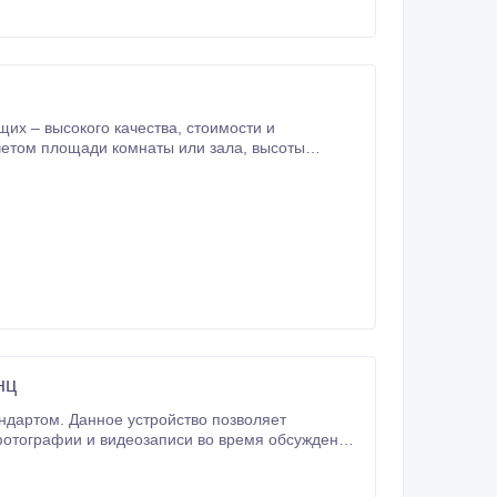
кого качества, стоимости и
тая задача.
нц
ндартом. Данное устройство позволяет
есом и образованием.