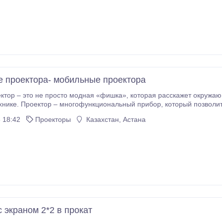
 проектора- мобильные проектора
сто модная «фишка», которая расскажет окружающим о том, насколько вы следуете современным
тор – многофункциональный прибор, который позволит грамотно и эффективно представить на суд
 понятно и доступно продемонстрировать новый материал студентам или же
 18:42
Проекторы
Казахстан, Астана
нетривиально организовать домашнюю вечеринку, показав удачные фото.
 экраном 2*2 в прокат