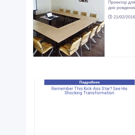
Проектор для демонстр
дне рождении, корпоративе, и т. д. Да ещё и с экраном 2х2. Бывают в жизни моменты, когда он действительно ну
таким экрано
21/02/2016