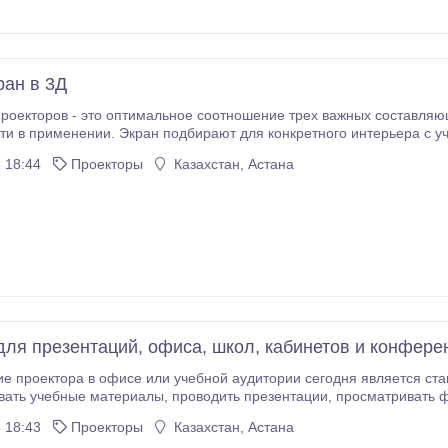
ран в 3Д
оекторов - это оптимальное соотношение трех важных составляющих – высо
 конкретного интерьера с учетом площади комнаты или зала, высоты
олков, расстановки мест для зрителей. Выбор экрана для проектора непрос
 18:44
Проекторы
Казахстан, Астана
для презентаций, офиса, школ, кабинетов и конфере
е проектора в офисе или учебной аудитории сегодня является ста
одить презентации, просматривать фотографии и видеозаписи во время обсуждения
ки. Однако сфера применения проекторов не ограничивается бизн
 18:43
Проекторы
Казахстан, Астана