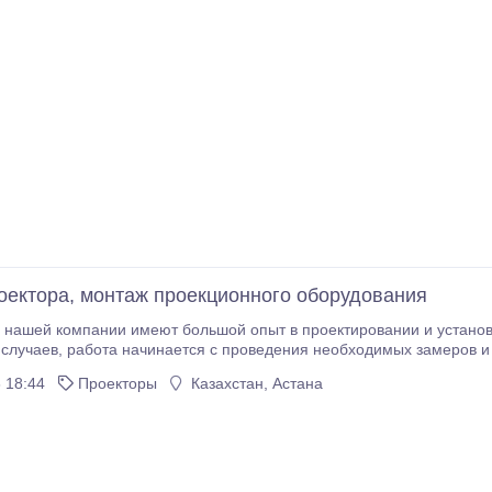
оектора, монтаж проекционного оборудования
нашей компании имеют большой опыт в проектировании и установ
замеров и осмотра помещения, в котором будет
оекционного оборудования. После осмотра, для Вас будет подготовлено коммерческое предложение с
 18:44
Проекторы
Казахстан, Астана
 видов работ и применяемого оборудования и материалов.