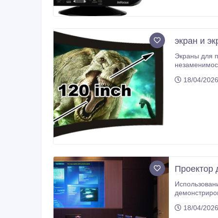
экран и эк
Экраны для пр
незаменимости в применении. Экран подбирают для
пот
18/04/2026
Проектор 
Использовани
демонстрировать учебные материалы, пров
условий сдел
18/04/2026