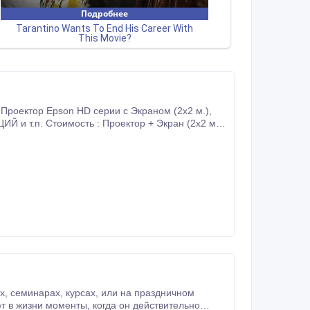
кран (2x2 м.)
рок !!!
чном