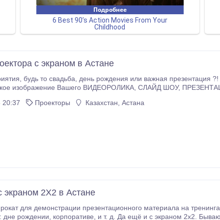
оектора с экраном в Астане
роектор Epson HD серии с Экраном (2х2 м.),
зображение Вашего ВИДЕОРОЛИКА, СЛАЙД ШОУ, ПРЕЗЕНТАЦИЙ и т.п. Стоимость : Проектор + Э
Проектор ― 9000 тг/сутки Экран (2x2 м.) на треноге ― 5000 тг/сутки Аренда Ноутбука в пода
 20:37
Проекторы
Казахстан, Астана
ановка оборудования входить в сумму.
с экраном 2Х2 в Астане
для демонстрации презентационного материала на тренингах, семинарах, курсах, или на праздни
ё и с экраном 2х2. Бывают в жизни моменты, когда он действительно