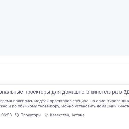
нальные проекторы для домашнего кинотеатра в 3Д
время появились модели проекторов специально ориентированные на д
левизору, можно установить домашний кинотеатр на основе плазменной панели, но
видеопроектор позвол
 06:53
Проекторы
Казахстан, Астана