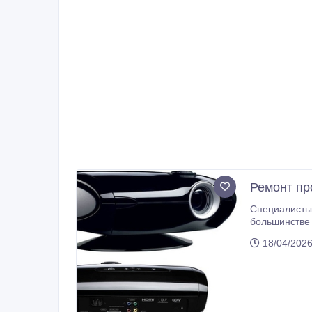
Ремонт пр
Специалисты 
большинстве случаев, работа начинается с проведения необходимых 
установлен комплекс пр
18/04/2026
детализацией