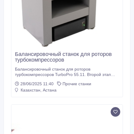
Балансировочный станок для роторов
турбокомпрессоров
Балансировочный станок для роторов
турбокомпрессоров TurboPro 55.11. Второй этап
балансировки роторов турбокомпрессоров в сборе
28/06/2025 11:40
Прочие станки
со средним корпусом. Предназначен для
Казахстан, Астана
динамической балансировки роторов
турбокомпрессоров в сборе со средним корпусом
(картриджем) в 2-х плоскостях на скорости до 55000
об.