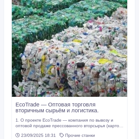
EcoTrade — Оптовая торговля
вторичным сырьём и логистика.
1. О проекте EcoTrade — компания по вывозу и
оптовой продаже прессованного вторсырья (картон,
плёнка, ПЭТ-бутылки, поддоны) с заводов, складов
23/09/2025 18:31
Прочие станки
и маркетплейсов. Также занимаемся торговлей