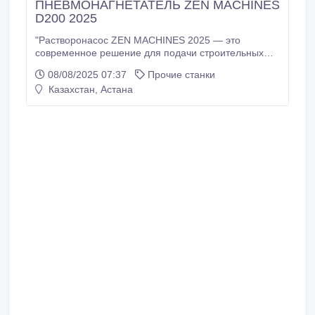
ПНЕВМОНАГНЕТАТЕЛЬ ZEN MACHINES
D200 2025
"Растворонасос ZEN MACHINES 2025 — это
современное решение для подачи строительных
растворов на большие расстояния и высоту.
08/08/2025 07:37
Прочие станки
Оснащён японским дизельным двигателем ISUZU и
Казахстан, Астана
компрессором AIRMAN, что гарантирует
стабильную работу в любых климатических
условиях. Технические характеристики: •Мощность:
62 л.