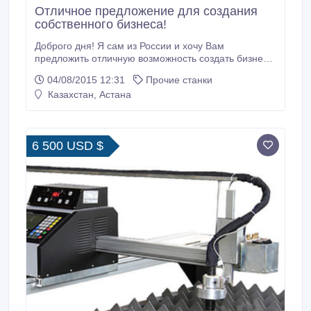
Отличное предложение для создания
собственного бизнеса!
Доброго дня! Я сам из России и хочу Вам
предложить отличную возможность создать бизнес в
своем городе и заработать на этом деньги! Я
04/08/2015 12:31
Прочие станки
являюсь владельцем двух горнолыжных тренажеров
Казахстан, Астана
Proleski Pro 3, каждый тренажер в отличном
состояние и проработали чуть больше полгода в
городе Саратов. В связи с тем что нет возможности
заниматься этим бизнесом, я продаю эти
6 500 USD $
тренажеры.