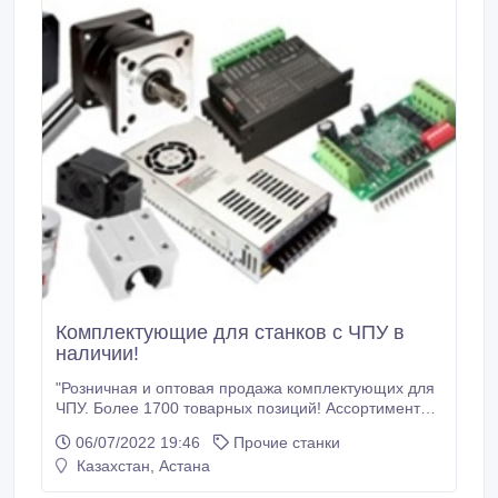
Комплектующие для станков с ЧПУ в
наличии!
"Розничная и оптовая продажа комплектующих для
ЧПУ. Более 1700 товарных позиций! Ассортимент
под любые задачи и бюджет. Готовы подобрать
06/07/2022 19:46
Прочие станки
оборудование конкретно под ваши задачи. В
Казахстан, Астана
наличии имеются готовые наборы для сборки
фрезерных станков с ЧПУ. Выбирайте нас Оплата