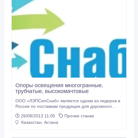
Опоры освещения многогранные,
трубчатые, высокомачтовые
ООО «ЛЭПСипСнаб» является одним из лидеров в
России по поставкам продукции для дорожного
строительства и обустройства дорог. Предприятие
26/08/2013 11:05
Прочие станки
поставляет продукцию с 2012 года и положительно
Казахстан, Астана
зарекомендовало себя на российском рынке.
Краткий список продукции включает в себя:
Ограждения дорожные металлические барьерного