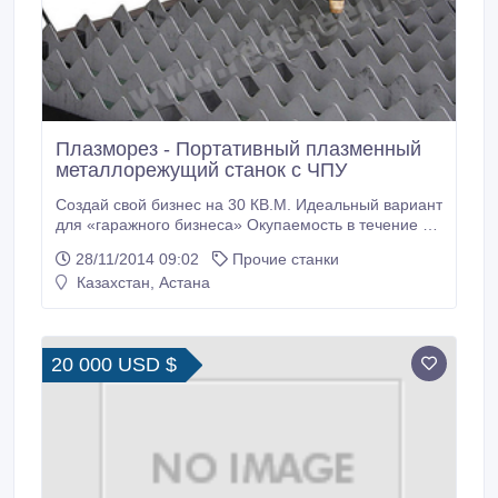
Плазморез - Портативный плазменный
металлорежущий станок с ЧПУ
Создай свой бизнес на 30 КВ.М. Идеальный вариант
для «гаражного бизнеса» Окупаемость в течение 1
МЕСЯЦА! УСТАНОВКА ПЛАЗМЕННОЙ РЕЗКИ
28/11/2014 09:02
Прочие станки
МЕТАЛЛА НА ПОРТАТИВНОМ СТАНКЕ С ЧПУ
Казахстан, Астана
Технические характеристики Модель: ZZ-1530H
(станок для газоплазменной резки металлов)
Напряжение питания: 220±10%V AC 50Hz 220W
Режим резки: Газовая, Плазменная Диапазон резки
20 000 USD $
(X×Y)(мм): 1500х3000 Размеры направляющих
(мм): 3500×273×60 Количество опор (шт): 4
Скорость резки (мм/мин): 0-3000(макс.