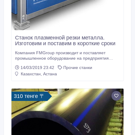
Станок плазменной резки металла.
Изготовим и поставим в короткие сроки
Компания FMGroup производит и поставляет
промышленное оборудование на предприятия
России и СНГ уже более 15 лет. Установка
14/03/2019 23:42
Прочие станки
плазменной резки FMGroup – это надежный
Казахстан, Астана
аппарат, готовый к работе по поставленным
задачам 24/7. Почему FMGroup? 1. Декларация
качества на оборудование. 2. Декларация о
соответствии Евразийского экономического союза.
310 тенге 〒