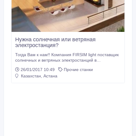
Нужна солнечная или ветряная
электростанция?
Тогда Вам к нам!! Компания FIRSIM light поставщик
солнечных и ветряных электростанций в
Казахстане. Мы делаем ставку на сервис на
26/01/2017 10:49
Прочие станки
высшем уровне и быстроту обработки вашей заявки.
Казахстан, Астана
В нашей команде лучшие специалисты своего дела.
Бесплатный расчет! Отличное качество! Быстрая
доставка! Звоните уже сейчас.