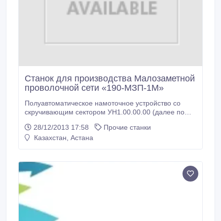
Станок для производства Малозаметной
проволочной сети «190-МЗП-1М»
Полуавтоматическое намоточное устройство со
скручивающим сектором УН1.00.00.00 (далее по
тексту – «Устройство намоточное») предназначено
28/12/2013 17:58
Прочие станки
для плетения проволоки стальной диаметров 0.5-
Казахстан, Астана
0.9 мм по ГОСТ7372-79 согласно условиям патента
№81664. Технические характеристики Принцип
действия полуавтоматический, с ручным приводом
скручивающего устройства Возвратно-
поступательный ход каретки 1582.