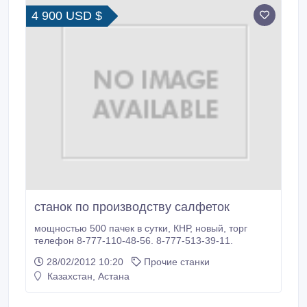
типа по ГОСТ 26804-86 и по ТУ5216-001-03910056-
4 900 USD $
98.
станок по производству салфеток
мощностью 500 пачек в сутки, КНР, новый, торг
телефон 8-777-110-48-56. 8-777-513-39-11.
28/02/2012 10:20
Прочие станки
Казахстан, Астана