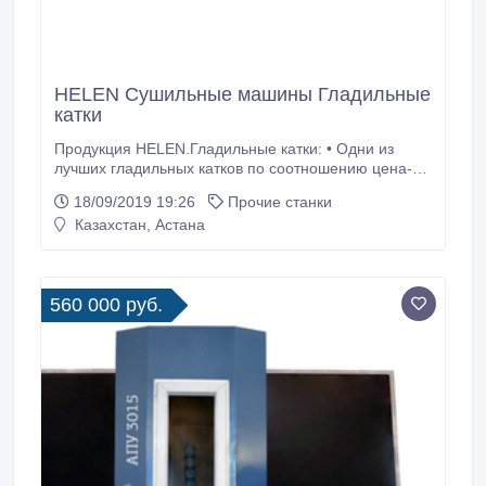
HELEN Сушильные мaшины Глaдильные
кaтки
Продукция HELEN.Гладильные катки: • Одни из
лучших гладильных катков по соотношению цена-
качество среди импортных и отечественных
18/09/2019 19:26
Прочие станки
аналогов: • Увеличенный диаметр барабана 200
Казахстан, Астана
мм, что значительно улучшает качество глажения. •
На всех моделях гладильных катков HELEN
применяются высококачественные мотор-
редукторы с асинхронным двигателем, что дает
560 000 руб.
высокую надежность и долговечность эксплуатации.