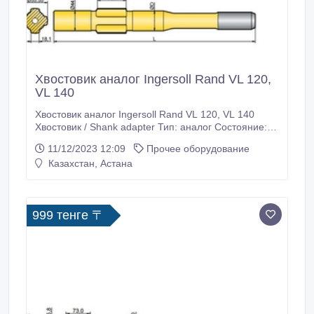
Хвостовик аналог Ingersoll Rand VL 120,
VL 140
Хвостовик аналог Ingersoll Rand VL 120, VL 140
Хвостовик / Shank adapter Тип: аналог Состояние:
новые Характеристики: Кат.номер/Резьба/Длина/
11/12/2023 12:09
Прочее оборудование
Диаметр 90516084 / R32 / 381мм / 44мм 90516095 /
Казахстан, Астана
R38 / 381мм / 44мм 90516115 / T38 / 381мм / 44мм
90516127 / T45 / 381мм / 44мм 90516116 / T38 /
446мм / 44мм Назначение: открытое бурение Наши
специалисты осуществляют квалифицированную
999 тенге 〒
помощь в подборе подходящего бурового
инструмента Условия заказа и сроки доставки
уточняйте у менеджеров Silkway Ankara Dış Ticaret
A.