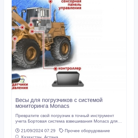
Весы для погрузчиков с системой
мониторинга Monacs
Превратите свой погрузчик в точный инструмент
учета Бортовая система взвешивания Monacs для
фронтальных погрузчиков – это не просто весы на
21/09/2024 07:29
Прочее оборудование
ковш, а полноценная платформа для управления и
Казахстан, Астана
оптимизации работы. Она позволяет превратить