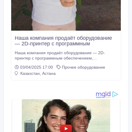
Наша компания продаёт оборудование
— 2D-принтер с программным
Наша компания продаёт оборудование — 2D-
принтер с программным обеспечением,
предназначенный для проведения детских
03/04/2025 17:00
Прочее оборудование
мероприятий. Покупая принтер, вы получаете
Казахстан, Астана
готовый бизнес, не имеющий аналогов. Суть
бизнеса проста: дети рисуют фигуру на бумаге, и с
их непосредственным участием принтер
превращает этот рисунок в леденец на палочке.