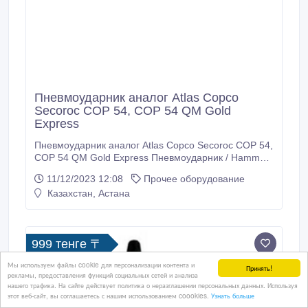
Пневмоударник аналог Atlas Copco
Secoroc COP 54, COP 54 QM Gold
Express
Пневмоударник аналог Atlas Copco Secoroc COP 54,
COP 54 QM Gold Express Пневмоударник / Hammer
Серия: COP Тип: аналог Состояние: новые
11/12/2023 12:08
Прочее оборудование
Технические характеристики: Каталожный номер:
Казахстан, Астана
89001243/89001255; Резьбовое соединение: API 3
1/2 Reg нар.
999 тенге 〒
Мы используем файлы cookie для персонализации контента и
Принять!
рекламы, предоставления функций социальных сетей и анализа
нашего трафика. На сайте действует политика о неразглашении персональных данных. Используя
этот веб-сайт, вы соглашаетесь с нашим использованием coookies.
Узнать больше