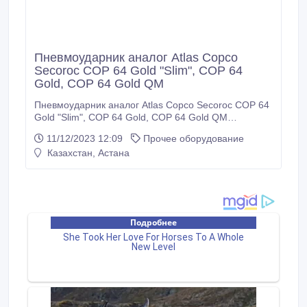
Пневмоударник аналог Atlas Copco
Secoroc COP 64 Gold "Slim", COP 64
Gold, COP 64 Gold QM
Пневмоударник аналог Atlas Copco Secoroc COP 64
Gold "Slim", COP 64 Gold, COP 64 Gold QM
Пневмоударник / Hammer Серия: COP Тип: аналог
11/12/2023 12:09
Прочее оборудование
Состояние: новые Технические характеристики:
Казахстан, Астана
Каталожный номер: 89001100/89000959/89000960;
Резьбовое соединение: API 3 1/2 Reg нар.