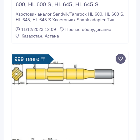
600, HL 600 S, HL 645, HL 645 S
Хвостовик аналог Sandvik/Tamrock HL 600, HL 600 S,
HL 645, HL 645 S Хвостовик / Shank adapter Тип:
аналог Состояние: новые Характеристики:
11/12/2023 12:09
Прочее оборудование
Кат.номер/Резьба/Длина/Диаметр 90516190 / T38 /
Казахстан, Астана
600мм / 45мм 90516209 / T45 / 600мм / 45мм
90516191 / T38 / 525мм / 45мм 90516210 / T45 /
525мм / 45мм 90516211 / T45 / 650мм / 52мм
90502270 / T45 / 600мм / 45мм Назначение:
999 тенге 〒
проходческое, добычное, открытое бурение Наши
специалисты осуществляют квалифицированную
помощь в подборе подходящего бурового
инструмента Условия заказа и сроки доставки
уточняйте у менеджеров Silkway Ankara Dış Ticaret
A.