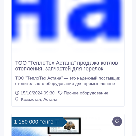
ТОО "ТеплоТех Астана" продажа котлов
отопления, запчастей для горелок
ТОО "ТеплоТех Астана" — это надежный поставщик
отопительного оборудования для промышленных и
бытовых нужд. Мы предлагаем широкий
15/10/2024 09:30
Прочее оборудование
ассортимент продукции: дизельные и газовые
Казахстан, Астана
горелки, газовые, настенные, чугунные и дизельные
котлы, а также комбинированные системы
отопления. В нашем каталоге вы также найдете
запасные части для горелок и топливные насосы.
1 150 000 тенге 〒