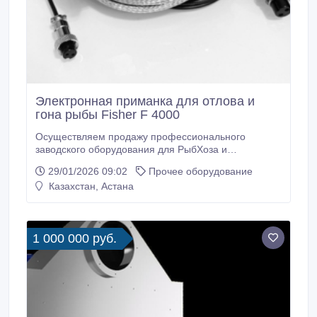
Электронная приманка для отлова и
гона рыбы Fisher F 4000
Осуществляем продажу профессионального
заводского оборудования для РыбХоза и
рыборазведенческих станций В наличии все модели
29/01/2026 09:02
Прочее оборудование
в полной комплектации Здравствуйте! В Наличии !
Казахстан, Астана
Электронные приманки Fisher Predator Электрогоны
Fisher Fisher F Gold Fish с 1999.
1 000 000 руб.