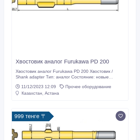
Хвостовик аналог Furukawa PD 200
Хвостовик аналог Furukawa PD 200 Хвостовик /
Shank adapter Тип: аналог Состояние: новые
Характеристики: Каталожный номер:
11/12/2023 12:09
Прочее оборудование
90516024/90516025 Резьба: T38/T45; Длина (L): 485
Казахстан, Астана
мм; Диаметр (D): 44 мм.
999 тенге 〒