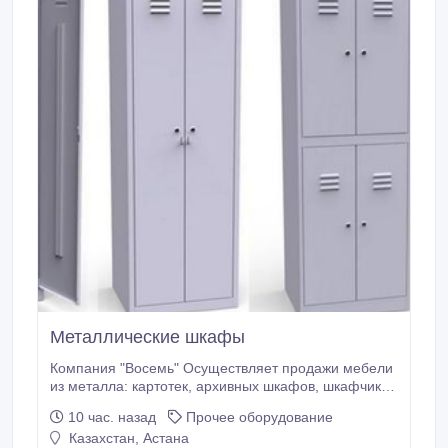
Металлические шкафы
Компания "Восемь" Осуществляет продажи мебели
из металла: картотек, архивных шкафов, шкафчиков
для раздевалок, стеллажей, сейфов. Производство
10 час. назад
Прочее оборудование
Россия. Осуществляется доставка по регионам.
Казахстан, Астана
Наш сайт. http://8vosem.wix.com/vosem..