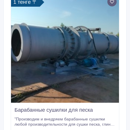
1 тенге 〒
проектированием котла: давление, температура,
производительность.
Барабанные сушилки для песка
"Производим и внедряем барабанные сушилки
любой производительности для сушки песка, глины,
угля, щебня, минералов, руды, помёта, отходов,