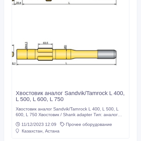
Хвостовик аналог Sandvik/Tamrock L 400,
L 500, L 600, L 750
Хвостовик аналог Sandvik/Tamrock L 400, L 500, L
600, L 750 Хвостовик / Shank adapter Тип: аналог
Состояние: новые Характеристики: Кат.номер/
11/12/2023 12:09
Прочее оборудование
Резьба/Длина/Диаметр 90515859 / R32 / 380мм /
Казахстан, Астана
32мм 90516116 / T38 / 446мм / 44мм Назначение:
анкерное, проходческое, добычное бурение Наши