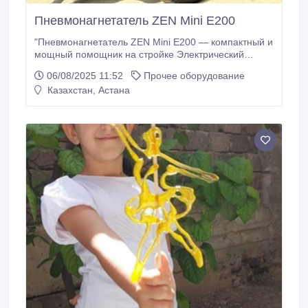
Пневмонагнетатель ZEN Mini E200
"Пневмонагнетатель ZEN Mini E200 — компактный и
мощный помощник на стройке Электрический
пневмонагнетатель ZEN Machines Mini E200 —
06/08/2025 11:52
Прочее оборудование
идеальный выбор для тех, кто ценит мобильность,
Казахстан, Астана
производительность и экологичность. Используется
для подачи строительных растворов и смесей на
расстояние до 180 метров.