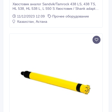
Хвостовик аналог Sandvik/Tamrock 438 LS, 438 TS,
HL 538, HL 538 L, L 550 S Хвостовик / Shank adapter
Тип: аналог Состояние: новые Характеристики:
11/12/2023 12:09
Прочее оборудование
Кат.номер/Резьба/Длина/Диаметр 90516078 / R32 /
Казахстан, Астана
450мм / 38мм 90516091 / R38 / 450мм / 38мм
90516111 / T38 / 455мм / 38мм Назначение:
открытое, проходческое, добычное бурение Наши
специалисты осуществляют квалифицированную
помощь в подборе подходящего бурового
инструмента Условия заказа и сроки доставки
уточняйте у менеджеров Silkway Ankara Dış Ticaret
A.