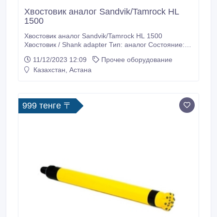
Хвостовик аналог Sandvik/Tamrock HL
1500
Хвостовик аналог Sandvik/Tamrock HL 1500
Хвостовик / Shank adapter Тип: аналог Состояние:
новые Характеристики: Кат.номер/Резьба/Длина/
11/12/2023 12:09
Прочее оборудование
Диаметр 90516051 / T60 / 760мм / 60мм 90513765 /
Казахстан, Астана
ST45/ 635мм / 80мм 90510775 / ST68/ 635мм / 80мм
Назначение: открытое, добычное бурение Наши
специалисты осуществляют квалифицированную
помощь в подборе подходящего бурового
999 тенге 〒
инструмента Условия заказа и сроки доставки
уточняйте у менеджеров Silkway Ankara Dış Ticaret
A.