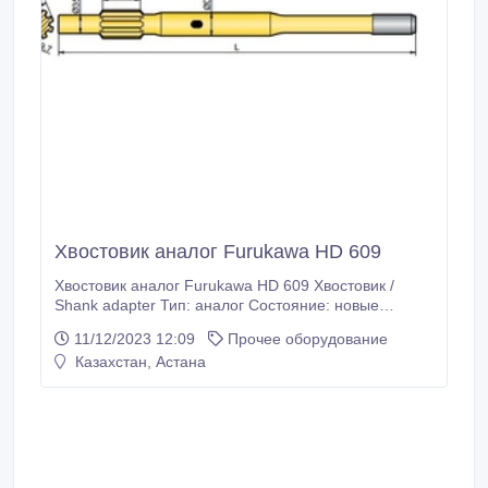
Хвостовик аналог Furukawa HD 609
Хвостовик аналог Furukawa HD 609 Хвостовик /
Shank adapter Тип: аналог Состояние: новые
Характеристики: Каталожный номер:
11/12/2023 12:09
Прочее оборудование
90516197/90510276; Резьба: T38/T45; Длина (L):
Казахстан, Астана
690/620 мм; Диаметр (D): 45 мм.