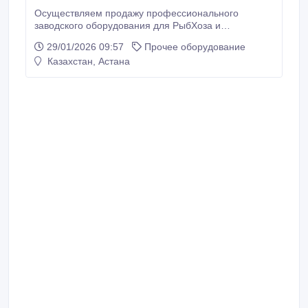
Осуществляем продажу профессионального
заводского оборудования для РыбХоза и
рыбооазведенческих станций В наличии все модели
29/01/2026 09:57
Прочее оборудование
в полной комплектации Здравствуйте! В Наличии !
Казахстан, Астана
Электрогоны Fisher Fisher F Gold Fish с 1999 года
Fisher F 1200 -50000 1, 5 м (55000) Fisher F 1400
-55000.