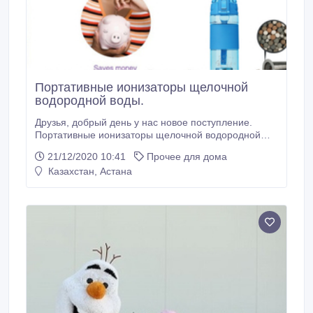
Портативные ионизаторы щелочной
водородной воды.
Друзья, добрый день у нас новое поступление.
Портативные ионизаторы щелочной водородной
воды. Наливаете любую воду и получаете
21/12/2020 10:41
Прочее для дома
щелочную pH 8.5-9.5, ионизированную заряд -100-
Казахстан, Астана
150 милливольт, богатую водородом до 1200 ррМ
Живую воду. Это лучший подарок для себя и своих
близких. Эта водичка избавит Вас от болезней ЖКТ
(запоры, гастриты, язвы и т.