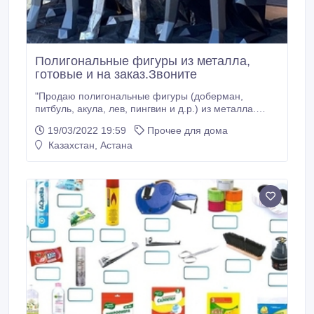
Полигональные фигуры из металла,
готовые и на заказ.Звоните
"Продаю полигональные фигуры (доберман,
питбуль, акула, лев, пингвин и д.р.) из металла.
Доставка по Казахстану и РФ. Любую из фигур
19/03/2022 19:59
Прочее для дома
можно приобрести в 4х разных варианта: 1.
Казахстан, Астана
Готовую, покрашенную в цвет который вы выберите.
2. Готовую, без покраски. 3. Комплект для
самостоятельной сборки модели.