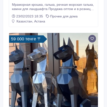
Мраморная крошка, галька, речная морская галька,
камни для ландшафта Продажа оптом и в розницу
камня для ландшафтного дизайна. Мраморная
23/02/2023 18:35
Прочее для дома
крошка, мраморная галька, Цветные камни,
Казахстан, Астана
Морская галька, речная галька, горные камни,
мульча (кара сосны, кара лиственницы), габионы,
вазоны, декоративные МАФы и не только.
59 000 тенге 〒