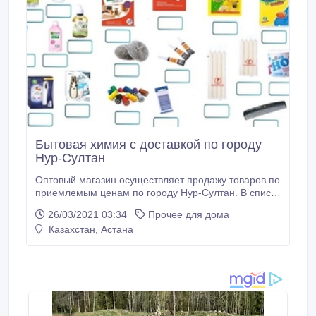
Бытовая химия с доставкой по городу
Нур-Султан
Оптовый магазин осуществляет продажу товаров по
приемлемым ценам по городу Нур-Султан. В список
категорий товаров входит: - бытовая химия - товары
26/03/2021 03:34
Прочее для дома
хозяйственного назначения - канцелярские товары -
Казахстан, Астана
товары для обслуживания транспортных средств -
строительные материалы и прочие. С полным
списком наименований Вы можете ознакомиться по
указанному телефону.