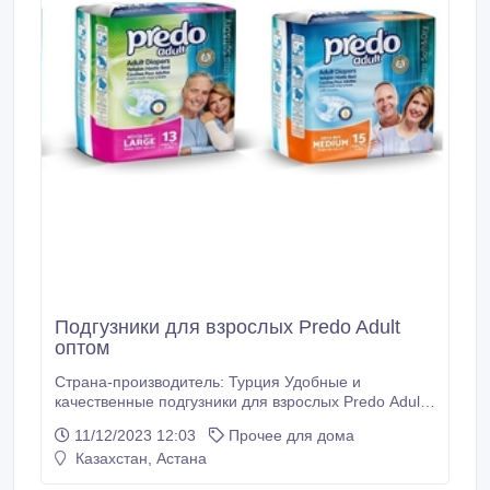
Подгузники для взрослых Predo Adult
оптом
Страна-производитель: Турция Удобные и
качественные подгузники для взрослых Predo Adult
производятся из гипоаллергенных материалов,
11/12/2023 12:03
Прочее для дома
которые соответствуют мировым стандартам.
Казахстан, Астана
Наружная поверхность подгузника текстильная и
дышащая. Внутри есть дополнительный