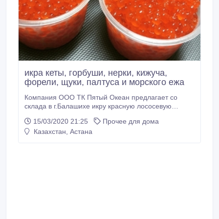
икра кеты, горбуши, нерки, кижуча,
форели, щуки, палтуса и морского ежа
Компания ООО ТК Пятый Океан предлагает со
склада в г.Балашихе икру красную лососевую
соленую в куботейнерах по 12 и 25 кг, жесть банке
15/03/2020 21:25
Прочее для дома
130 и 140 грамм ГОСТ Камчатка, фасовкой по 250,
Казахстан, Астана
300 и 500 грамм в пэт тару и стеклобанку.Икра на
прямую с заводов производителей Камчатского
края, Сахалина и Карелии, Мурманской и
Астраханской области.