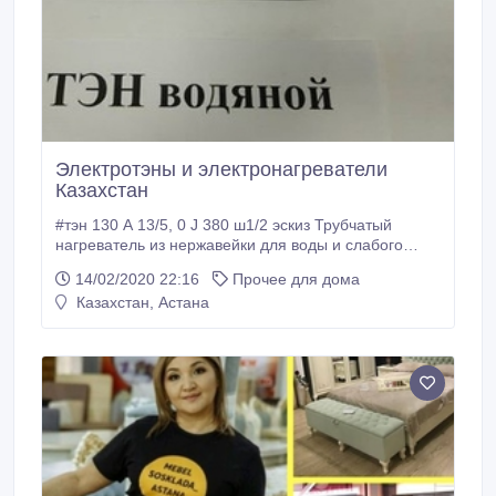
Электротэны и электронагреватели
Казахстан
#тэн 130 А 13/5, 0 J 380 ш1/2 эскиз Трубчатый
нагреватель из нержавейки для воды и слабого
раствора кислот. Развернутая длина трубки 130см.
14/02/2020 22:16
Прочее для дома
Диаметр 13мм. Мощность 5, 0кВт. Напряжение
Казахстан, Астана
380В. Штуцер 1/2..