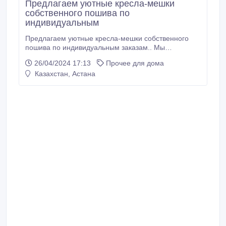
Предлагаем уютные кресла-мешки
собственного пошива по
индивидуальным
Предлагаем уютные кресла-мешки собственного
пошива по индивидуальным заказам.. Мы
предлагаем уютные кресла-мешки собственного
26/04/2024 17:13
Прочее для дома
пошива по индивидуальным заказам. Мешок
Казахстан, Астана
состоит из Внутреннего прочного материала
Внутренний наполнитель шарики полистирол
Прочная (спиральная) молния Внешний чехол
(износостойкий велюр, оксфорд, кож.