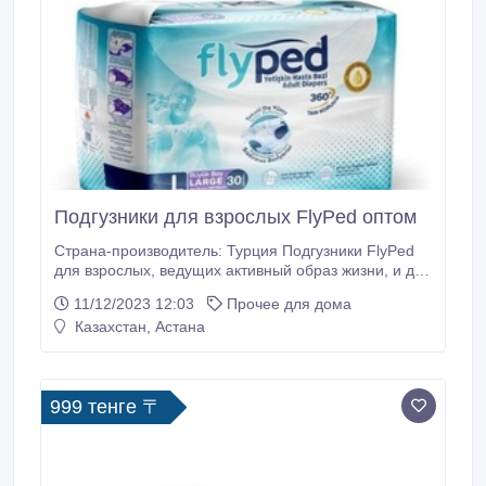
Подгузники для взрослых FlyPed оптом
Страна-производитель: Турция Подгузники FlyPed
для взрослых, ведущих активный образ жизни, и для
пожилых людей, которым нужен
11/12/2023 12:03
Прочее для дома
комфорт.Специальная "дышащая" ткань внешней
Казахстан, Астана
поверхности подгузников FlyPed помогает
сохранить кожу сухой и здоровой. Анатомическия
структура FlyPed с новыми тканевыми боковыми
полосами не раздражают кожу, не сковывают
999 тенге 〒
свободу движений.