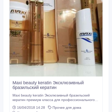
Maxi beauty keratin Эксклюзивный
бразильский кератин
Мaxi beauty keratin Эксклюзивный бразильский
кератин премиум класса для профессионального
выпрямления и лечения волос. Официальный
16/04/2018 14:28
Прочее для дома
дистрибьютор по Казахстану 1000мл макси био