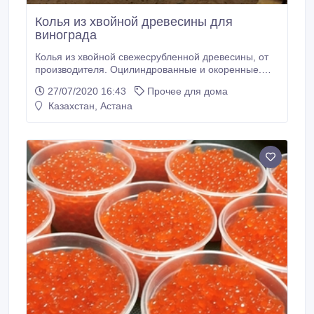
Колья из хвойной древесины для
винограда
Колья из хвойной свежесрубленной древесины, от
производителя. Оцилиндрованные и окоренные.
Фаска и заточка – бесплатно. Размеры от 1 до 6 м,
27/07/2020 16:43
Прочее для дома
диаметр от 60 до 160мм. Используются в качестве
Казахстан, Астана
опор сельскохозяйственных культур, виноградников,
также они являются подвязочным материалом при
озеленении города, ландшафтного дизайна,
основанием для укрывного материала, щитов,
заборов, столбов упаковка - лента ПЭТ и подкладка.