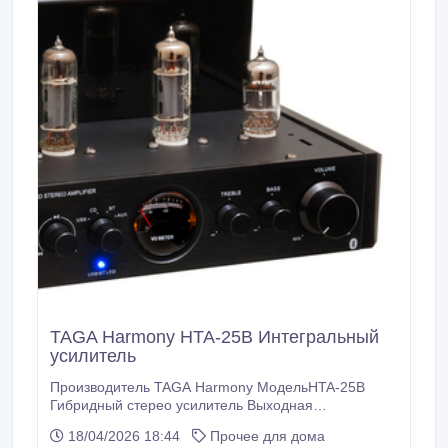
TAGA Harmony HTA-25B Интегральный
усилитель
Производитель TAGA Harmony МодельHTA-25B
Гибридный стерео усилитель Выходная
мощность(класс A/B)2 x 18 Вт среднеквад. / 8 Ом, 2
18/04/2026 18:44
Прочее для дома
x 25 Вт среднеквад. / 4 Ом Лампы2 x 6P1, 2 x 6N1