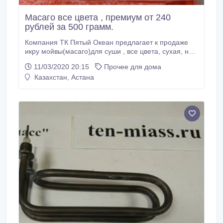
Масаго все цвета , премиум от 240
рублей за 500 грамм.
Компания ТК Пятый Океан предлагает к продаже
икру мойвы(масаго)для суши , все цвета, сухая, не
краситься на салфетке, хорошо прилипает к ролам,
11/03/2020 20:15
Прочее для дома
, по цене 245 рублей за 500 грамм.Работаем с
Казахстан, Астана
Федеральными сетями, доставка и отгрузка со
склада в Московской области в г.Балашихе от 20кг,
авиа, жд, авто транспортом по России, СНГ, ЕС,
КНР.