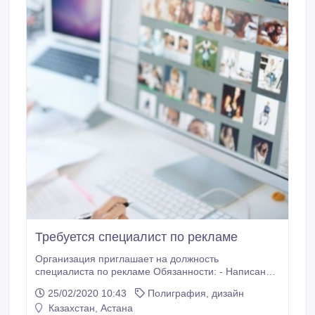
Требуется специалист по рекламе
Организация приглашает на должность
специалиста по рекламе Обязанности: - Написание
рекламных текстов, взаимодействие с
25/02/2020 10:43
Полиграфия, дизайн
подрядчиками - Размещение заказов, отслеживание
Казахстан, Астана
процесса их выполнения - Подготовка и