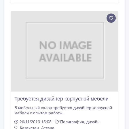
оформление необходимой документации - Анализ
эффективности различных видов рекламы, контроль
за исполнением и сроками Требования: - Умение
работать с большим количеством информации,
умение расставлять приоритеты - Аналитические
способности - Умение планировать работу и
добиваться результата в поставленные сроки -
Креативность - Желателен опыт в продажах
Условия: - Официальное трудоустройство - График
работы с 9.
Требуется дизайнер корпусной мебели
В мебельный салон требуется дизайнер корпусной
мебели с опытом работы..
26/11/2013 15:08
Полиграфия, дизайн
Казахстан, Астана