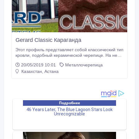
Gerard Classic Караганда
Этот профиль представляет собой классический тип
кровли, подобный керамической черепице. На ней
хорошо задерживается снег, она не подвержена
20/05/2019 10:01
Металлочерепица
коррозии, и за счет выдержанности форм
Казахстан, Астана
гармонична на постройках частного и
общественного пользования в любом регионе..