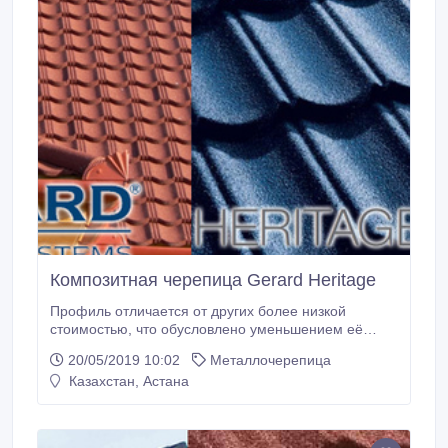
Композитная черепица Gerard Heritage
Профиль отличается от других более низкой
стоимостью, что обусловлено уменьшением её
ширины до 25мм. При совмещении семи
20/05/2019 10:02
Металлочерепица
кровельных листов образуется панель, подобная
Казахстан, Астана
керамической поверхности. Соединять панели друг
с другом достаточно просто благодаря системе
самозащелкивания..