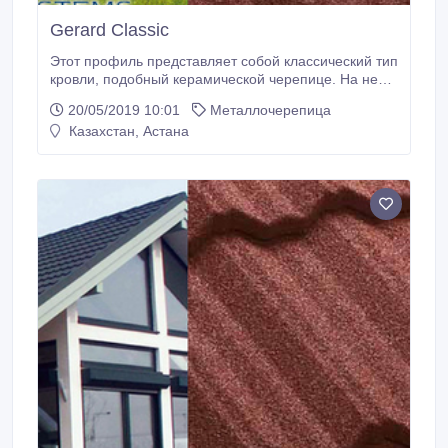
Gerard Classic
Этот профиль представляет собой классический тип
кровли, подобный керамической черепице. На ней
хорошо задерживается снег, она не подвержена
20/05/2019 10:01
Металлочерепица
коррозии, и за счет выдержанности форм
Казахстан, Астана
гармонична на постройках частного и
общественного пользования в любом регионе..