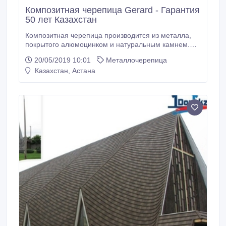
Композитная черепица Gerard - Гарантия
50 лет Казахстан
Композитная черепица производится из металла,
покрытого алюмоцинком и натуральным камнем.
Является самым надежным, ветроустойчивым и
20/05/2019 10:01
Металлочерепица
долговечным кровельным материалом на
Казахстан, Астана
сегодняшний день. Гарантия от завода-
производителя составляет 50 лет и
распространяется на выгорание, осыпаемость
каменного напыления и коррозию металла.