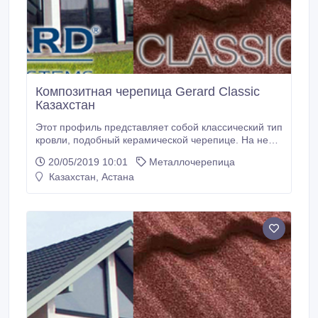
Композитная черепица Gerard Classic
Казахстан
Этот профиль представляет собой классический тип
кровли, подобный керамической черепице. На ней
хорошо задерживается снег, она не подвержена
20/05/2019 10:01
Металлочерепица
коррозии, и за счет выдержанности форм
Казахстан, Астана
гармонична на постройках частного и
общественного пользования в любом регионе..