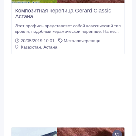
Композитная черепица Gerard Classic
Астана
Этот профиль представляет собой классический тип
кровли, подобный керамической черепице. На ней
хорошо задерживается снег, она не подвержена
20/05/2019 10:01
Металлочерепица
коррозии, и за счет выдержанности форм
Казахстан, Астана
гармонична на постройках частного и
общественного пользования в любом регионе..