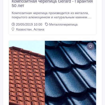
Композитная черепица Gerard - Гарантия
50 лет
Композитная черепица производится из металла,
покрытого алюмоцинком и натуральным камнем.
Является самым надежным, ветроустойчивым и
20/05/2019 10:00
Металлочерепица
долговечным кровельным материалом на
Казахстан, Астана
сегодняшний день. Гарантия от завода-
производителя составляет 50 лет и
распространяется на выгорание, осыпаемость
каменного напыления и коррозию металла.