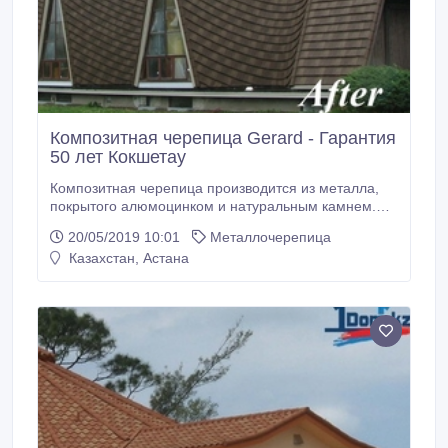
Композитная черепица Gerard - Гарантия
50 лет Кокшетау
Композитная черепица производится из металла,
покрытого алюмоцинком и натуральным камнем.
Является самым надежным, ветроустойчивым и
20/05/2019 10:01
Металлочерепица
долговечным кровельным материалом на
Казахстан, Астана
сегодняшний день. Гарантия от завода-
производителя составляет 50 лет и
распространяется на выгорание, осыпаемость
каменного напыления и коррозию металла.