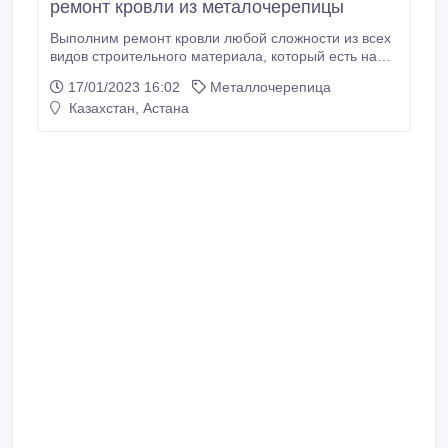
ремонт кровли из металочерепицы
Выполним ремонт кровли любой сложности из всех
видов строительного материала, который есть на
сегодняшний день, по Вашим предпочтениям и
17/01/2023 16:02
Металлочерепица
пожеланиям. Наша компания на рынке Казахстана,
Казахстан, Астана
на протяжении 12 лет занимается ремонтом
кровли, из различных строительных и современных
материалов, большую гарантию которым даём сам
производитель строй материалов и конечно же мы.