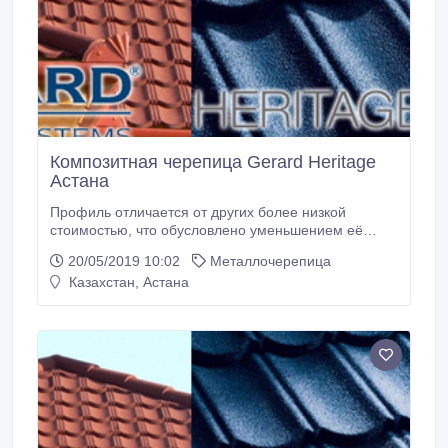
Композитная черепица Gerard Heritage
Астана
Профиль отличается от других более низкой
стоимостью, что обусловлено уменьшением её
ширины до 25мм. При совмещении семи
20/05/2019 10:02
Металлочерепица
кровельных листов образуется панель, подобная
Казахстан, Астана
керамической поверхности. Соединять панели друг
с другом достаточно просто благодаря системе
самозащелкивания..