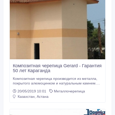
Композитная черепица Gerard - Гарантия
50 лет Караганда
Композитная черепица производится из металла,
покрытого алюмоцинком и натуральным камнем.
Является самым надежным, ветроустойчивым и
20/05/2019 10:01
Металлочерепица
долговечным кровельным материалом на
Казахстан, Астана
сегодняшний день. Гарантия от завода-
производителя составляет 50 лет и
распространяется на выгорание, осыпаемость
каменного напыления и коррозию металла.