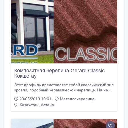
Композитная черепица Gerard Classic
Кокшетау
Этот профиль представляет собой классический тип
кровли, подобный керамической черепице. На ней
хорошо задерживается снег, она не подвержена
20/05/2019 10:01
Металлочерепица
коррозии, и за счет выдержанности форм
Казахстан, Астана
гармонична на постройках частного и
общественного пользования в любом регионе..