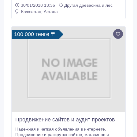
идеально подходит для бытового копчения мясных,
30/01/2018 13:36
Другая древесина и лес
рыбных и других продуктов, которые украсят любой
Казахстан, Астана
праздничный стол. Щепа проста в применении, ее
качество и безопасность подтверждены
сертификатом. Щепа для копчения благоприятно
сказывается на продукте, оказывая
100 000 тенге 〒
продолжительность срока годности; не содержит
кору, гниль и плесень, что благоприятно
сказывается на вкусе готового продукта.
Продвижение сайтов и аудит проектов
Надежная и четкая объявления в интернете.
Продвижение и раскрутка сайтов, магазинов и