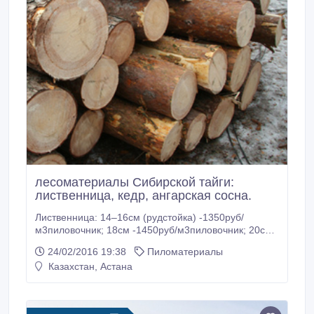
лесоматериалы Сибирской тайги:
лиственница, кедр, ангарская сосна.
Лиственница: 14–16см (рудстойка) -1350руб/
м3пиловочник; 18см -1450руб/м3пиловочник; 20см
-1500руб/м3пиловочник; 26–30см -2600руб/
24/02/2016 19:38
Пиломатериалы
м3пиловочник 1- 2 сорт; 26–30см -3100руб/м3
Казахстан, Астана
экспорт от 32см -2600руб/м3пиловочник 1- 2 сорт; -
1850руб/м3 пиловочник 3 сорт; -3600 руб/
м3экспорт; Ангарская сосна:26–30см-3100руб/м3
экспорт; от 32см -3600руб/м3 экспорт; от 32см