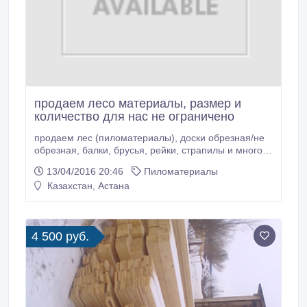
продаем лесо материалы, размер и
количество для нас не ограничено
продаем лес (пиломатериалы), доски обрезная/не
обрезная, балки, брусья, рейки, страпилы и многое
другое. Прямая поставка, доставка по заданному
13/04/2016 20:46
Пиломатериалы
адресу. Количество и размер пиломатериалов не
Казахстан, Астана
имеет значения, так как на рынке лесо материала
очень давно. Доп. вопросы по телефону.
4 500 руб.