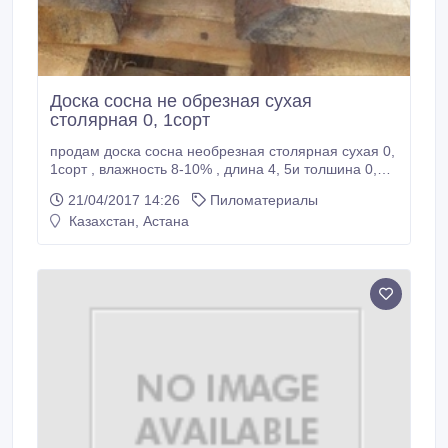
Доска сосна не обрезная сухая
столярная 0, 1сорт
продам доска сосна необрезная столярная сухая 0,
1сорт , влажность 8-10% , длина 4, 5и толшина 0,
050мм , сушим в россии, оптом и розницу , для
21/04/2017 14:26
Пиломатериалы
деревянных лестниц и дверей .контакты 8777-585-
Казахстан, Астана
43-43 87015854343.