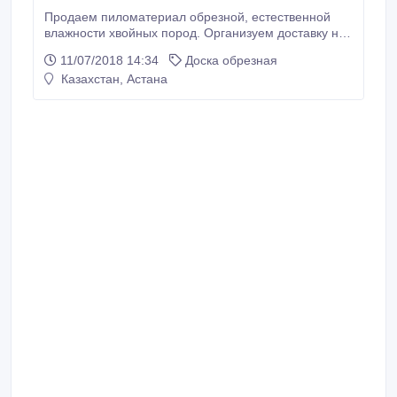
Продаем пиломатериал обрезной, естественной
влажности хвойных пород. Организуем доставку на
вагонах/платформах. Сорт 1-2. Цена 7000руб/м3 с
11/07/2018 14:34
Доска обрезная
места, 9500руб/м3 на ст. Орск-Н.Город..
Казахстан, Астана