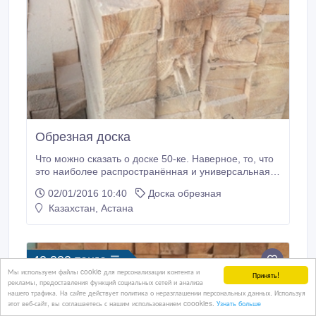
Обрезная доска
Что можно сказать о доске 50-ке. Наверное, то, что
это наиболее распространённая и универсальная
строительная доска. Ведь доску с толщиной 50 мм
02/01/2016 10:40
Доска обрезная
используют практически при любом строительстве
Казахстан, Астана
из пиломатериалов. Многим строителям знакома не
только самая ходовая обрезная доска 50 шириной
150 мм, но и ее различные варианты, по ширине от
100 до 200 мм.
40 000 тенге 〒
Мы используем файлы cookie для персонализации контента и
Принять!
рекламы, предоставления функций социальных сетей и анализа
нашего трафика. На сайте действует политика о неразглашении персональных данных. Используя
этот веб-сайт, вы соглашаетесь с нашим использованием coookies.
Узнать больше