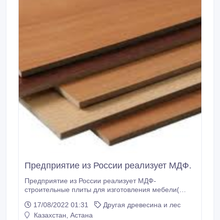
Предприятие из России реализует МДФ.
Предприятие из России реализует МДФ-
строительные плиты для изготовления мебели(
кухонные гарнитуры, шкафы и.т.д.). Объёмы от 1000
17/08/2022 01:31
Другая древесина и лес
тн, далее до 5000 тн в месяц. Цена после заявки
Казахстан, Астана
Покупателя. Предоплата, вывоз автомобильным,