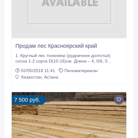
Продам лес Красноярский край
1. Круглый лес тонкомер (рудничное долготьё)
сосна 1-2 сорта D(10-16)см. Длина – 4, 0/6, 0
метров. - 4 500м3 в месяц Цена на условиях
02/05/2018 11:41
Пиломатериалы
франко-вагон ст. Чунояр - 4000 р/куб.м, DAP Локоть
Казахстан, Астана
(ст. назначения Джелга) - 7000 р/куб.м 2.Круглый
лес пиловочник (деловой) сосна 1-2 сорта D(18-
24)см. Длина—4, 0/6, 0 метров.
7 500 руб.