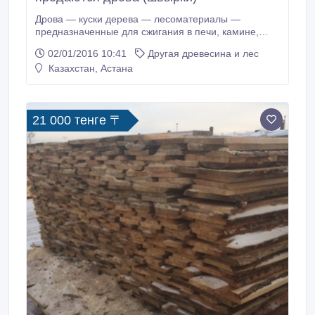
Дрова ― куски дерева — лесоматериалы —
предназначенные для сжигания в печи, камине,
топке или костре для получения тепла и света.
02/01/2016 10:41
Другая древесина и лес
Объём тепла, выделяемый при сгорании дров,
Казахстан, Астана
зависит от породы дерева и влажности древесины.
Влажность снижает теплотворность дров, так как
испаряемая вода уносит часть тепловой энергии.
21 000 тенге 〒