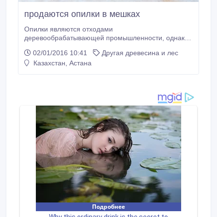
продаются опилки в мешках
Опилки являются отходами
деревообрабатывающей промышленности, однако
они нашли широкое применение в качестве
02/01/2016 10:41
Другая древесина и лес
топлива, для изготовления прессованных
Казахстан, Астана
промышленных изделий, подстилки для животных
(зачастую при смешивании с торфом или соломой),
в качестве мульчирующего материала или как
субстрат для мицелиев.