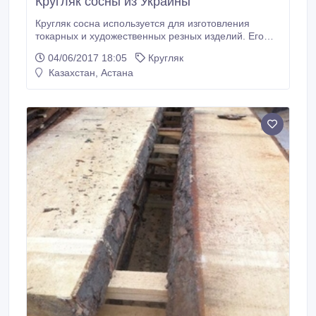
Кругляк сосны из Украины
Кругляк сосна используется для изготовления
токарных и художественных резных изделий. Его
также используют в строительстве и для
04/06/2017 18:05
Кругляк
производства мебели. Прямые поставки из
Казахстан, Астана
Украины, высокое качество..