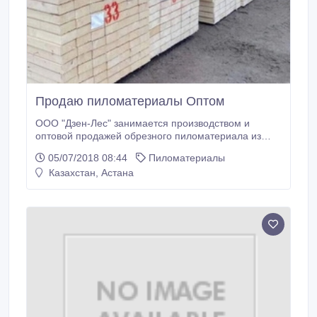
Продаю пиломатериалы Оптом
ООО "Дзен-Лес" занимается производством и
оптовой продажей обрезного пиломатериала из
различных пород сибирского леса (Ель, Пихта,
05/07/2018 08:44
Пиломатериалы
Сосна, Кедр, Береза, Лиственница, Осина) любых
Казахстан, Астана
типоразмеров экспортного качества. Отгрузка : Ж/Д
путями, Автотранспортом, Контейнерами.
Необрезной пиломатериал 6500 рублей.