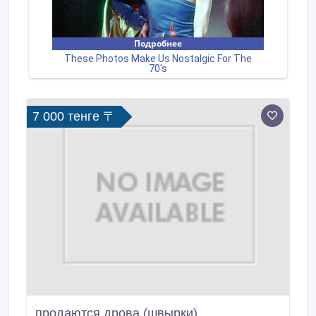
7 000 тенге 〒
продаются дрова (швырки)