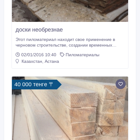
доски необрезнае
Этот пиломатериал находит свое применение в
черновом строительстве, создании временных
построек и опалубки.Главная особенность
02/01/2016 10:40
Пиломатериалы
необрезных досок и отличие от обрезных-наличие
Казахстан, Астана
неопиленных или частично опиленных кромок. На
таких досках присутствует обзол. Необрезные доски
делаются из хвойных пород дерева (сосны и
лиственницы) следующих размеров: толщина 25, 40
40 000 тенге 〒
или 50 мм, длина 3м, 6 м.