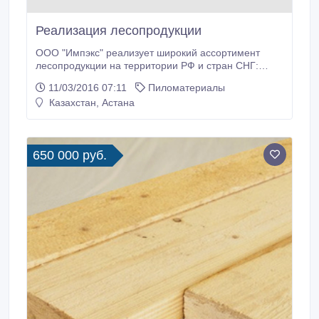
Реализация лесопродукции
ООО "Импэкс" реализует широкий ассортимент
лесопродукции на территории РФ и стран СНГ:
1.Пиловочник и рудничная стойка. 2.Пиломатериал
11/03/2016 07:11
Пиломатериалы
необрезной/обрезной. 3.Шпалы и брус. 4.Опоры
Казахстан, Астана
(столбы) для ЛЭП. 5.Оцилиндрованное бревно..
650 000 руб.