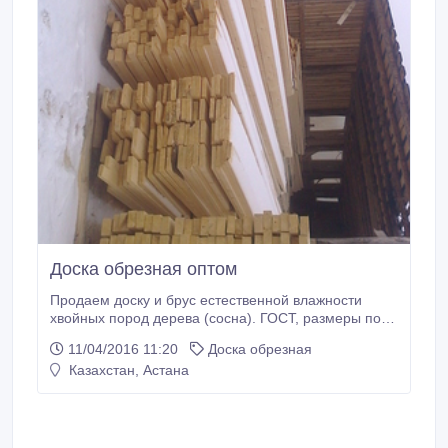
Доска обрезная оптом
Продаем доску и брус естественной влажности
хвойных пород дерева (сосна). ГОСТ, размеры по
индивидуальному заказу. В наличии и под заказ
11/04/2016 11:20
Доска обрезная
пиломатериал камерной сушки. Оптовая продажа
Казахстан, Астана
от 30 м3. Цена за м3 составляет от 4500 до 6000
рублей. Доставка автомобильным и
железнодорожным транспортом. Заявки
принимаются по эл.