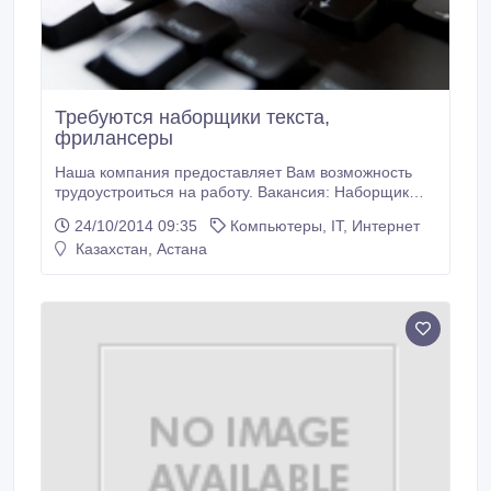
Требуются наборщики текста,
фрилансеры
Наша компания предоставляет Вам возможность
трудоустроиться на работу. Вакансия: Наборщик
текстов на дому. Место жительства значения не
24/10/2014 09:35
Компьютеры, IT, Интернет
имеет Требования: Грамотность, ответственность,
Казахстан, Астана
начальные знания Microsoft Word. Для работы:
Наличие персонального компьютера, интернета и
электронной почты. Если Вас заинтересовало наше
предложение, обратитесь по адресу -
textrabota1@yandex.