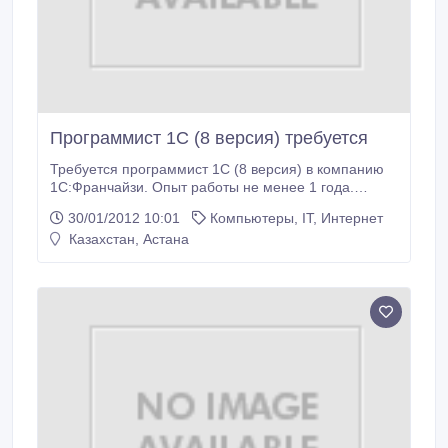
Программист 1С (8 версия) требуется
Требуется программист 1С (8 версия) в компанию
1С:Франчайзи. Опыт работы не менее 1 года.
Желательно наличие сертификатов 1С. Оплата
30/01/2012 10:01
Компьютеры, IT, Интернет
высокая — размер по результатам собеседования.
Казахстан, Астана
10 февраля — последний день приема резюме.
Резюме отправлять по адресу: ast@arida.kz.
Компания «Арида», тел. 57-09-58..