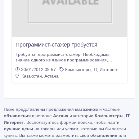
Программист-стажер требуется
Требуется программист-стажер. Необходимы:
знание одного из языков программирования,
ответственность. Возможно совмещение с учебой
30/01/2012 09:57
Компьютеры, IT, Интернет
на последнем курсе. 10 февраля — последний день
Казахстан, Астана
приема резюме. Резюме отправлять по адресу:
ast@arida.kz. Компания «Арида», тел. 57-09-58..
Ниже представлены предложения
магазинов
и частные
объявления
в регионе
Астана
и категории
Компьютеры, IT,
Интернет
. Воспользуйтесь формой поиска, чтобы найти
лучшие цены
на товары или услуги, которые вы бы хотели
купить. Вы также можете разместить свои
объявления
или