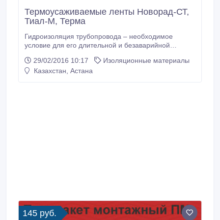
Термоусаживаемые ленты Новорад-СТ,
Тиал-М, Терма
Гидроизоляция трубопровода – необходимое
условие для его длительной и безаварийной
эксплуатации. ООО ПО «СанТермо» предлагает
29/02/2016 10:17
Изоляционные материалы
широкий ассортимент гидроизоляционных
Казахстан, Астана
термоусаживаемых лент типа Терма, ТИАЛ,
Новорад. Термоусаживаемые ленты
изготавливаются из прочного модифицированного
полиэтилена с нанесенным термоплавким
адгезивом.
145 руб.