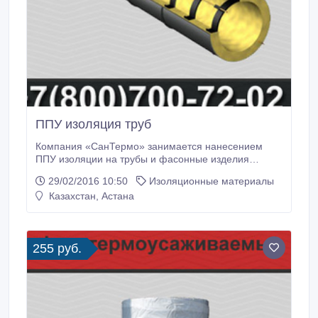
ППУ изоляция труб
Компания «СанТермо» занимается нанесением
ППУ изоляции на трубы и фасонные изделия
различных размеров. Также мы реализуем скорлупу
29/02/2016 10:50
Изоляционные материалы
ППУ для теплоизоляции уже действующих систем.
Казахстан, Астана
ППУ изоляция по желанию заказчика снаружи
защищается ПЭ или ОЦ оболочкой. Мы
гарантируем оперативное выполнение проекта,
лучшие цены и безупречное качество изоляции.
255 руб.