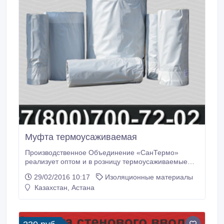
Муфта термоусаживаемая
Производственное Объединение «СанТермо»
реализует оптом и в розницу термоусаживаемые
муфты и расходные материалы для заделки стыков.
29/02/2016 10:17
Изоляционные материалы
Мы поставляем продукцию во все регионы России и
Казахстан, Астана
по странам СНГ в самый короткий срок. Подробнее
ознакомиться с ассортиментом продукции и ее
ценами, можно на нашем сайте или по телефону.