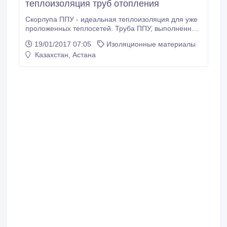
теплоизоляция труб отопления
Скорлупа ППУ - идеальная теплоизоляция для уже
проложенных теплосетей. Труба ППУ, выполненная
по ГОСТ 30732, значительно продлевает срок
19/01/2017 07:05
Изоляционные материалы
службы труб благодаря минимальному воздействию
Казахстан, Астана
коррозии на стальную трубу, находящуюся под
изоляцией. Предлагаем вам трубу в ппу изоляции,
саму ппу изоляцию, а также фасонные части для
прокладки бесканальных сетей.