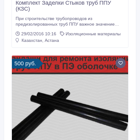
Комплект Заделки Стыков труб ППУ
(КЗС)
При строительстве трубопроводов из
предизолированных труб ППУ важное значение
отыгрывает качество заделки стыков. Плохая
29/02/2016 10:16
Изоляционные материалы
герметизация стыка станет причиной развития
Казахстан, Астана
коррозии по всему трубопроводу, сократит его срок
службы. Производственное объединение
«СанТермо» предлагает эффективное решение
данной проблемы – комплект заделки стыков труб
500 руб.
ППУ.