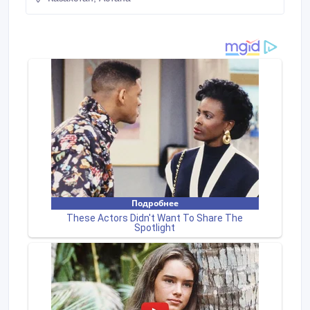
РК > И представлены на Казахстанском
строительном рынке, такими известными торговыми
марками как: > URSA GEO (минеральная изоляция
на основе стекловолокна) > Эффективной
теплоизоляцией марки ПЕНОПЛЕК С >
Комплексной защитой, паро-влагоизоляцией марки
ТЕХНОХАУТ > И полным перечнем комплектующих.