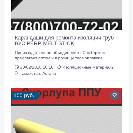
Карандаши для ремонта изоляции труб
ВУС PERP-MELT-STICK
Производственное объединение «СанТермо»
предлагает оптом и в розницу термоплавкие
карандаши для ремонта изоляции труб ВУС PERP-
29/02/2016 10:16
Изоляционные материалы
MELT-STICK. Мы предлагаем продукцию только
Казахстан, Астана
наивысшего качества по самым низким ценам.
Продукция доставляется в минимальный срок во
все регионы РФ и СНГ. Raychem PERP-MELT-STICK
– это незаменимый материал, используемый при
155 руб.
ремонте ПЭ оболочек предизолированных труб
ППУ и ВУС.