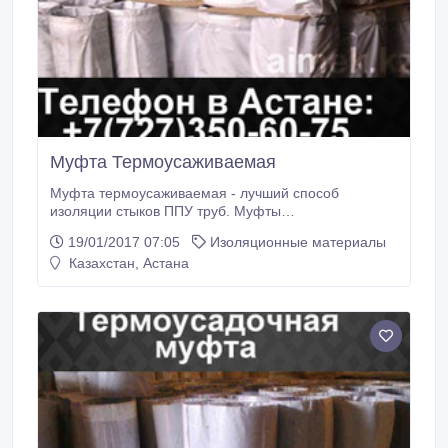
Муфта Термоусаживаемая
Муфта термоусаживаемая - лучший способ
изоляции стыков ППУ труб. Муфты
термоусаживаемые производятся различных
19/01/2017 07:05
Изоляционные материалы
диаметров от 110 до 1200 мм. Муфты
Казахстан, Астана
термоусаживаемые МТУ из радиационно-сшитого
полиэтилена зарекомендовали себя как надежная и
качественная продукция, соответствующая всем
высочайшим требованиям качества.