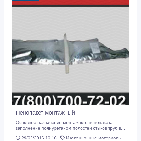
Пенопакет монтажный
Основное назначение монтажного пенопакета –
заполнение полиуретаном полостей стыков труб в
ППУ, а также создания надежной тепло- и
29/02/2016 10:16
Изоляционные материалы
гидроизоляции различных трубных конструкций.