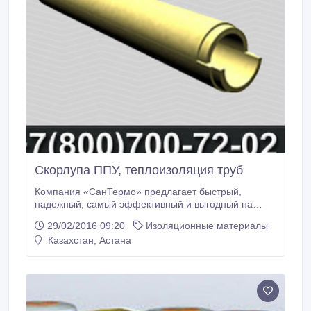
Скорлупа ППУ, теплоизоляция труб
Компания «СанТермо» предлагает быстрый,
надежный, самый эффективный и выгодный на
сегодня способ термоизоляции трубопроводов –
29/02/2016 09:20
Изоляционные материалы
скорлупу ППУ для труб различного диаметра. Вся
Казахстан, Астана
продукция изготовлена на собственных
производственных комплексах в соответствии с
европейскими стандартами. Мы доставим скорлупу
в ППУ в любой регион РФ и СНГ в минимальный
срок.