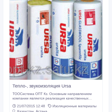
Тепло-, звукоизоляция Ursa
ТООСистема ОПТ Кз. Основным направлением
компании является реализация качественных
строительных материалов. > Мы являемся
21/07/2015 12:48
Изоляционные материалы
официальными дистрибьюторами компаний > ООО
Казахстан, Астана
«URSA Eurasia» > ТОО «PG KZ» ТМ «Пеноплэкс» в