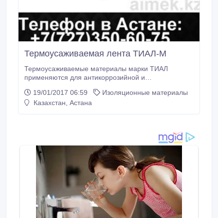
Термоусаживаемая лента ТИАЛ-М
Термоусаживаемые материалы марки ТИАЛ
применяются для антикоррозийной и
гидроизоляционной защиты стальных
19/01/2017 06:59
Изоляционные материалы
трубопроводов и труб в ппу изоляции. Наша
Казахстан, Астана
компания предлагает термоусаживаемую ленту
ТИАЛ-М, термоусаживаемые манжеты и другие
комплектующие марки ТИАЛ. Полный ассортимент
продукции всегда в наличии на нашем складе.