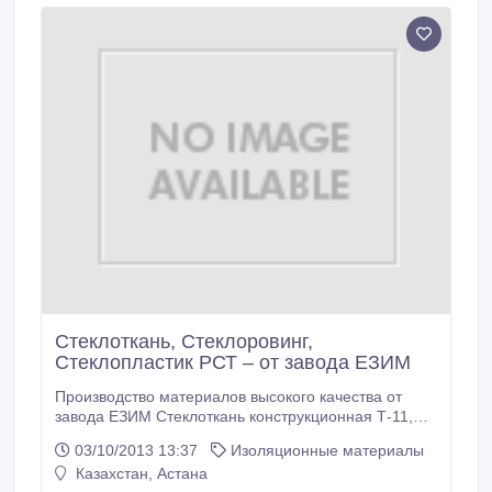
Стеклоткань, Стеклоровинг,
Стеклопластик РСТ – от завода ЕЗИМ
Производство материалов высокого качества от
завода ЕЗИМ Стеклоткань конструкционная Т-11,
Т-13, Т-23 – цены от 29 руб.; Стеклоткань Э3-200,
03/10/2013 13:37
Изоляционные материалы
Э3/1-200, Э3/2-200, Э3/3-200 – цены от 15 руб.;
Казахстан, Астана
Стеклопластик РСТ-140, РСТ-200, РСТ-250,