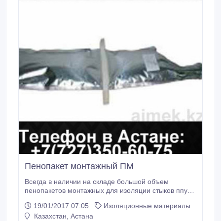
Пенопакет монтажный ПМ
Всегда в наличии на складе большой объем
пенопакетов монтажных для изоляции стыков ппу
труб. Пенопакеты монтажные поставляются
19/01/2017 07:05
Изоляционные материалы
соответствующего объема для каждого диаметра
Казахстан, Астана
труб в ППУ изоляции. Количество компонентов А и