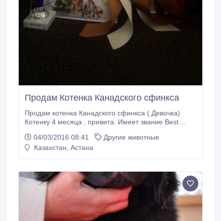
Продам Котенка Канадского сфинкса
Продам котенка Канадского сфинкса ( Девочка)
Котенку 4 месяца , привита. Имеет звание Best
Little, 1 место .Хорошие породные качества. Котенок
04/03/2016 08:41
Другие животные
выставочный, с документами. На теле котенка есть
Казахстан, Астана
пятнышко ввиде сердца. Родилась на
мусульманский праздник.Отец имеет звание
чемпиона Казахстана! Родители кошечки голубых
кровей.