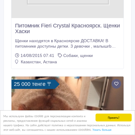
Питомник Fieri Crystal Красноярск. Щенки
Хаски
Щенки находятся в Красноярске ДОСТАВКА! В
питомнике доступны детки. 3 девочки , малышrb
серо белого окраса. Выращены на кормах премиум
14/08/2015 07:41
Собаки, щенки
класса Собаки нашего питомника прошли
Казахстан, Астана
обследование у приглашенного ведущего
офтальмолога Москвы и имеют Сертификаты
подтверждающие отсутствие заболеваний глаз Отец
LAITKIPER'S.
25 000 тенге 〒
Мы используем файлы cookie для персонализации контента и
Принять!
рекламы, предоставления функций социальных сетей и анализа
нашего трафика. На сайте действует политика о неразглашении персональных данных. Используя
этот веб-сайт, вы соглашаетесь с нашим использованием coookies.
Узнать больше