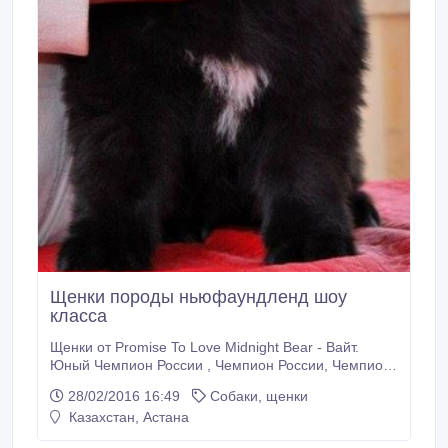
Щенки породы ньюфаундленд шоу
класса
Щенки от Promise To Love Midnight Bear - Вайт.
Юный Чемпион России , Чемпион России, Чемпион
РКФ. Чемпион Белоруссии. Кандидат в ЧНКП и от
28/02/2016 16:49
Собаки, щенки
украинской красотки Мишаньки Midnightbear
Казахстан, Астана
NUTSABOUT YOU. Родом из Белоруссии, дважды
чемпионки Украины, чемпионки Республики