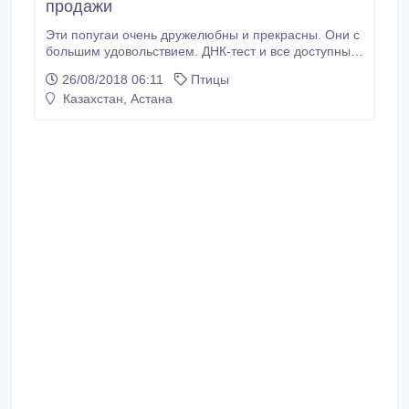
продажи
Эти попугаи очень дружелюбны и прекрасны. Они с
большим удовольствием. ДНК-тест и все доступные
медицинские документы Пожалуйста, не
26/08/2018 06:11
Птицы
стесняйтесь связаться со мной..
Казахстан, Астана