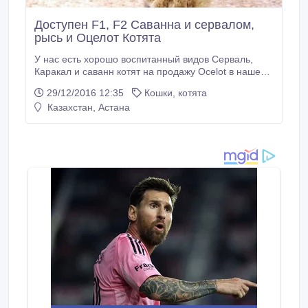
Доступен F1, F2 Саванна и сервалом,
рысь и Оцелот Котята
У нас есть хорошо воспитанный видов Серваль,
Каракал и саванн котят на продажу Ocelot в нашем
доме. Они очень здорова, привита, высоко
29/12/2016 12:35
Кошки, котята
социализированы, кормят из бутылочки, дома
Казахстан, Астана
подняты и придет со всеми игрушками и бумагами.
Ответить с нами для получения дополнительной
информации. (Duboi.jane@gmail.com).