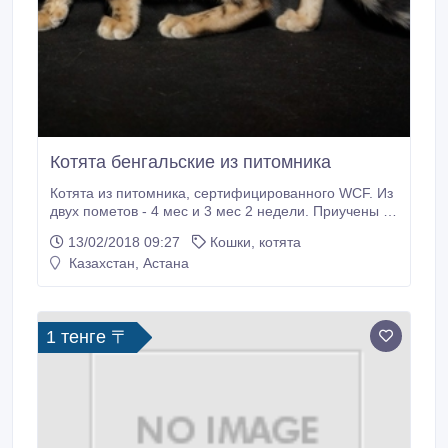
Котята бенгальские из питомника
Котята из питомника, сертифицированного WCF. Из
двух пометов - 4 мес и 3 мес 2 недели. Приучены ко
всем кошачьим премудростям - горшку, когтеточке.
13/02/2018 09:27
Кошки, котята
Веселые, игривые малыши. Привиты. От
Казахстан, Астана
титулованных родителей. Выставочные, имеют
экспертную оценку. Договор купли-продажи,
памятка, метрика котенка прилагаются.
1 тенге 〒