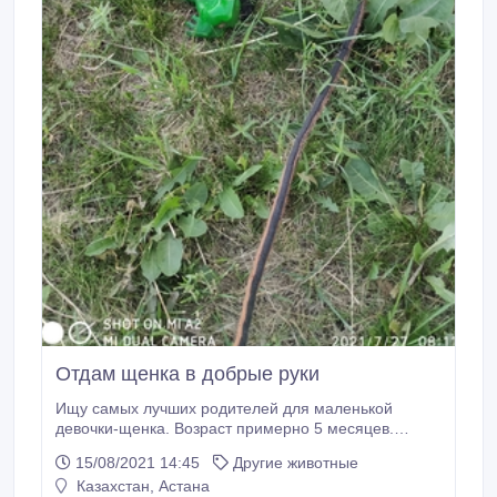
Отдам щенка в добрые руки
Ищу самых лучших родителей для маленькой
девочки-щенка. Возраст примерно 5 месяцев.
Окрас черный с серебром, на мордочке черная
15/08/2021 14:45
Другие животные
маска. На груди белый фартушек. Сейчас она в
Казахстан, Астана
холке около 40-45 см. Прекрасно поладит с детьми.