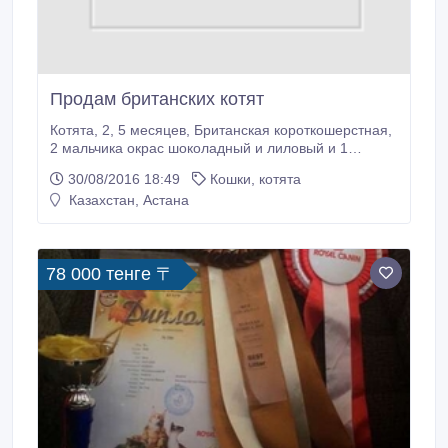
компаньенами Вам и Вашим детям.
Продам британских котят
Котята, 2, 5 месяцев, Британская короткошерстная,
2 мальчика окрас шоколадный и лиловый и 1
мраморная черная девочка. Котята с документами,
30/08/2016 18:49
Кошки, котята
прививками, состоят в клубе. Мама и папа
Казахстан, Астана
чемпионы. Котята очень игривые, и как все
британцы в меру ласковые, на руки не просятся.
Приучены к лотку, корму и когтеточке.
78 000 тенге 〒