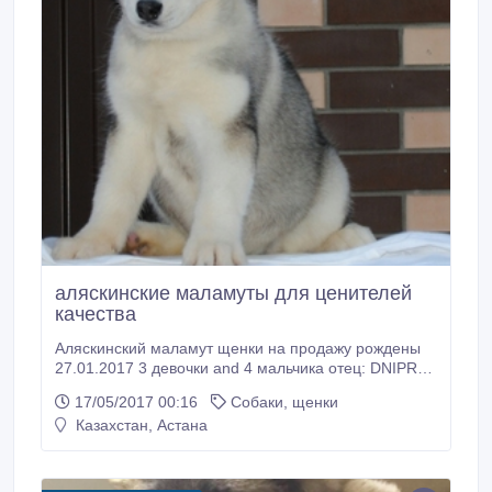
аляскинские маламуты для ценителей
качества
Аляскинский маламут щенки на продажу рождены
27.01.2017 3 девочки and 4 мальчика отец: DNIPRO-
TALISMAN JOHNNIE WALKER дата
17/05/2017 00:16
Собаки, щенки
рождения17.03.2015 Титулы: BEST PUPPY
Казахстан, Астана
(Zaporozhie) BEST PUPPY (Kiev) BEST JUNIOR
(Kharkov) SPECIAL SHOW BEST JUNIOR AND BEST
of BREED Юнный Чемпион of UKRAINE Юнный
Чемпион of RUSSIA Чемпион RUSSIA Кандидат в