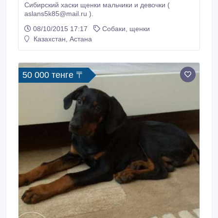
Сибирский хаски щенки мальчики и девочки (
aslans5k85@mail.ru ).
08/10/2015 17:17
Собаки, щенки
Казахстан, Астана
50 000 тенге 〒