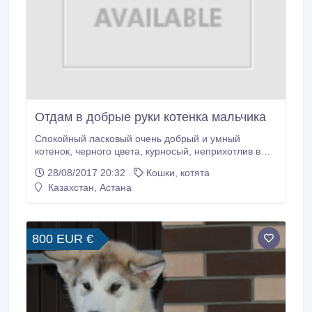
Отдам в добрые руки котенка мальчика
Спокойный ласковый очень добрый и умный
котенок, черного цвета, курносый, неприхотлив в
еде, ест то что дают, приучен к туалету, будет
28/08/2017 20:32
Кошки, котята
счастлив тому, что есть кров, еда и добрый хозяин
Казахстан, Астана
Срочно нужен добрый хозяин 87017598717.
800 EUR €