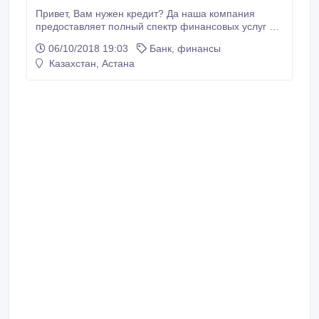
Привет, Вам нужен кредит? Да наша компания
предоставляет полный спектр финансовых услуг от
помощи людям управлять своими финансами
06/10/2018 19:03
Банк, финансы
путем консолидации текущую задолженность, чтобы
Казахстан, Астана
помочь нашим клиентам получить кредит для
Вашего бизнеса, личных целей и т.д. Мы
предлагаем кредит от 10, 000 до 10.000.000, 00 (в
евро, фунты российских рублях и долларах).