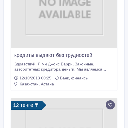
кредиты выдают без трудностей
Здравствуй, Я г-н Джонс Барри, Законные,
авторитетных кредитора деньги. Мы являемся
компанией с финансовой помощью. Мы заемных
12/10/2013 00:25
Банк, финансы
средств из физических лиц, нуждающихся в
Казахстан, Астана
финансовой помощи, которые имеют плохой кредит
или нуждается в деньгах для оплаты счетов, чтобы
инвестировать в бизнес. Я хочу использовать эту
среду сообщить Вам, что мы оказываем надежную
12 тенге 〒
помощь бенефициару, я буду рад предложить Вам
кредит.