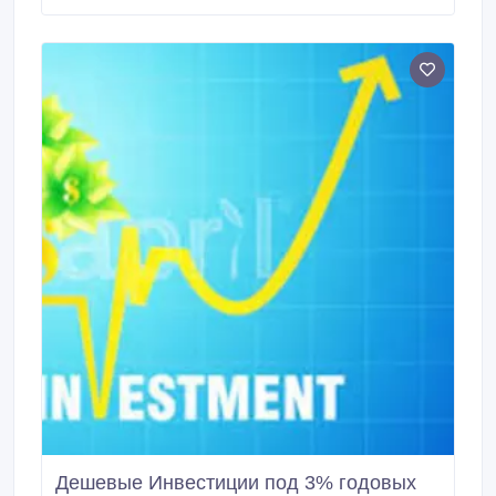
mail, WhatsApp или Telegram (тел. ниже). #1
+77059065652 (WhatsApp) #2 +77059844038
(Telegram).
Дешевые Инвестиции под 3% годовых