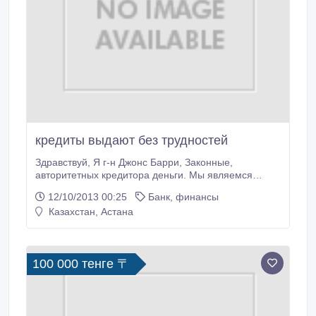
кредиты выдают без трудностей
Здравствуй, Я г-н Джонс Барри, Законные,
авторитетных кредитора деньги. Мы являемся
компанией с финансовой помощью. Мы заемных
12/10/2013 00:25
Банк, финансы
средств из физических лиц, нуждающихся в
Казахстан, Астана
финансовой помощи, которые имеют плохой кредит
или нуждается в деньгах для оплаты счетов, чтобы
инвестировать в бизнес. Я хочу использовать эту
среду сообщить Вам, что мы оказываем надежную
100 000 тенге 〒
помощь бенефициару, я буду рад предложить Вам
кредит.