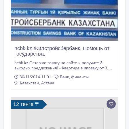
hcbk.kz Жилстройсбербанк. Помощь от
государства.
hcbk.kz Оставьте заявку на сайте и получите 3
выгодых предложения! - Квартира в ипотеку от 3,
5% - Депозит от 22% - Скидка 50% на открытие
30/11/2014 11:01
Банк, финансы
счета Адрес: yerzhan.tolegen@gmail.com Почта:
Казахстан, Астана
Павлодар ул. Ломова 38, Павлодар 140000
Телефон: 7 (707) 460-86-86..
12 тенге 〒