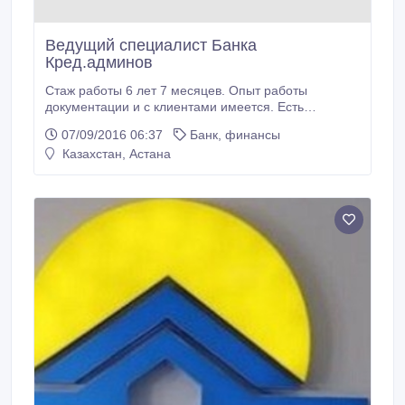
Ведущий специалист Банка
Кред.админов
Стаж работы 6 лет 7 месяцев. Опыт работы
документации и с клиентами имеется. Есть
Сертификаты по обучению Джона Шоула. Работать
07/09/2016 06:37
Банк, финансы
желательно на левом берегу Астаны..
Казахстан, Астана