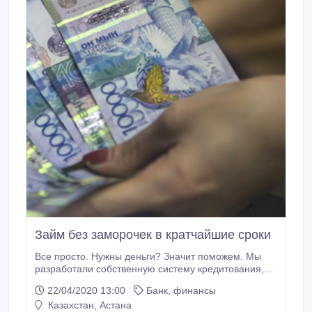
Займ без заморочек в кратчайшие сроки
Все просто. Нужны деньги? Значит поможем. Мы
разработали собственную систему кредитования,
благодаря которой решаем ваши проблемы в
22/04/2020 13:00
Банк, финансы
течение суток. Здесь вас не обманут, мы работаем
Казахстан, Астана
без риска. Для подачи заявки напишите нам на E-